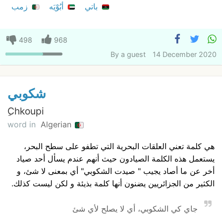
باتي
أبُوْيَه
زمب
498
968
By
a guest
14 December 2020
شكوبي
ِChkoupi
word in
Algerian
هي كلمة تعني العلقات البحرية التي تطفو على سطح البحر،
يستعمل هذه الكلمة الصيادون حيث أنهم عندم يسأل أحد صياد
أخر عن ما أصاد يجيب " صيدت الشكوبي" أي بمعنى لا شئ، و
الكثير من الجزائريين يضنون أنها كلمة بذيئة و لكن ليست كذلك.
جاي كي الشكوبي، أي لا يصلح لأي شئ