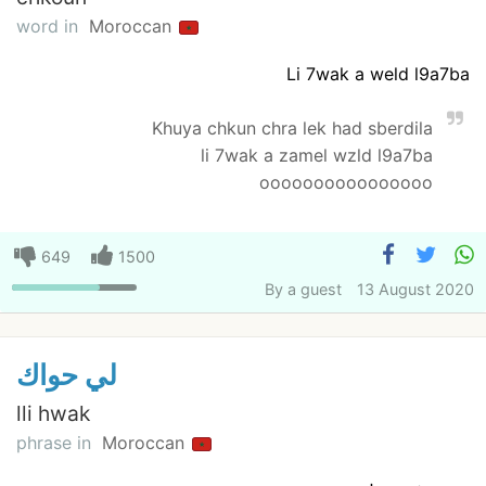
word in
Moroccan
Li 7wak a weld l9a7ba
Khuya chkun chra lek had sberdila
li 7wak a zamel wzld l9a7ba
oooooooooooooooo
649
1500
By
a guest
13 August 2020
لي حواك
lli hwak
phrase in
Moroccan