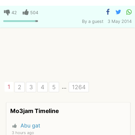
42
504
By
a guest
3 May 2014
…
1
2
3
4
5
1264
Mo3jam Timeline
Abu gat
3 hours ago