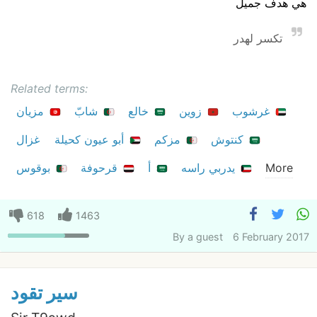
هي هدف جميل
تكسر لهدر
Related terms:
غرشوب
زوين
خالع
شابّ
مزيان
كنتوش
مزكم
أبو عيون كحيلة
غزال
More
يدربي راسه
أ
قرحوفة
بوقوس
618
1463
By
a guest
6 February 2017
سير تقود