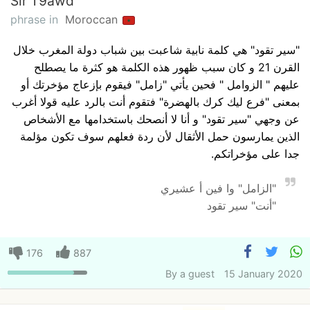
Sir T9awd
phrase in
Moroccan
"سير تقود" هي كلمة نابية شاعبت بين شباب دولة المغرب خلال
القرن 21 و كان سبب ظهور هذه الكلمة هو كثرة ما يصطلح
عليهم " الزوامل " فحين يأتي "زامل" فيقوم بإزعاج مؤخرتك أو
بمعنى "فرع ليك كرك بالهضرة" فتقوم أنت بالرد عليه قولا أغرب
عن وجهي "سير تقود" و أنا لا أنصحك باستخدامها مع الأشخاص
الذين يمارسون حمل الأثقال لأن ردة فعلهم سوف تكون مؤلمة
جدا على مؤخراتكم.
"الزامل" وا فين أ عشيري
"أنت" سير تقود
176
887
By
a guest
15 January 2020