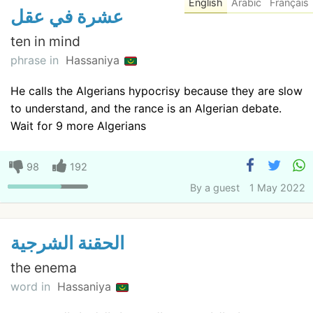
English
Arabic
Français
عشرة في عقل
ten in mind
phrase in
Hassaniya
He calls the Algerians hypocrisy because they are slow
to understand, and the rance is an Algerian debate.
Wait for 9 more Algerians
98
192
By
a guest
1 May 2022
الحقنة الشرجية
the enema
word in
Hassaniya