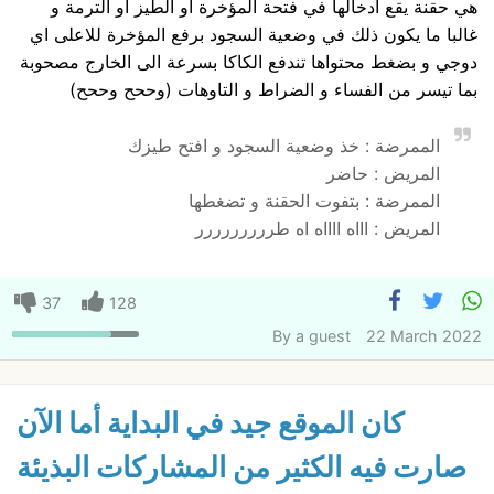
هي حقنة يقع ادخالها في فتحة المؤخرة او الطيز او الترمة و
غالبا ما يكون ذلك في وضعية السجود برفع المؤخرة للاعلى اي
دوجي و بضغط محتواها تندفع الكاكا بسرعة الى الخارج مصحوبة
بما تيسر من الفساء و الضراط و التاوهات (وححح وححح)
الممرضة : خذ وضعية السجود و افتح طيزك
المريض : حاضر
الممرضة : بتفوت الحقنة و تضغطها
المريض : اااه ااااه اه طررررررررر
37
128
By
a guest
22 March 2022
كان الموقع جيد في البداية أما الآن
صارت فيه الكثير من المشاركات البذيئة