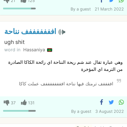
21
125
By
a guest
21 March 2022
افففففففف نناحة
ugh shit
word in
Hassaniya
وهي عبارة تقال عند شم ريحة النناحة اي رائحة الكاكا الصادرة
من الترمة اي المؤخرة
اففففف ترمتك فيها نناحة اففففففففف عملت كاكا
37
131
By
a guest
3 August 2022