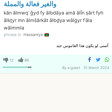
والغير فعالة والمملة
kān ālmwqʿ ǧyd fy ālbdāya amā ālآn ṣārt fyh
ālkṯyr mn ālmšārkāt ālbḏya wālġyr fʿāla
wālmmla
phrase in
Hassaniya
أتمنى لو يكون هذا القاموس جيد
12
86
By
a guest
31 March 2024