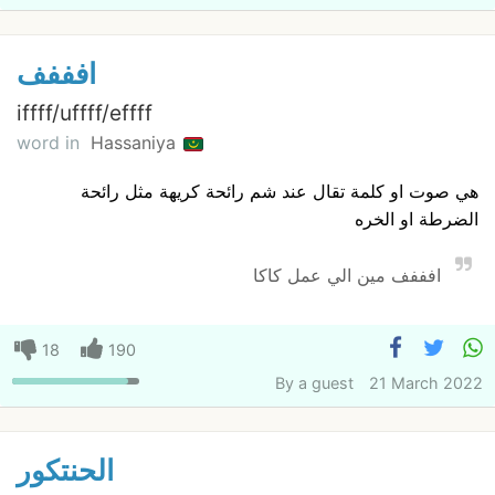
افففف
iffff/uffff/effff
word in
Hassaniya
هي صوت او كلمة تقال عند شم رائحة كريهة مثل رائحة
الضرطة او الخره
افففف مين الي عمل كاكا
18
190
By
a guest
21 March 2022
الحنتكور