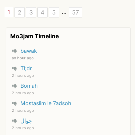
…
1
2
3
4
5
57
Mo3jam Timeline
bawak
an hour ago
Tl;dr
2 hours ago
Bomah
2 hours ago
Mostaslim le 7adsoh
2 hours ago
جوال
2 hours ago