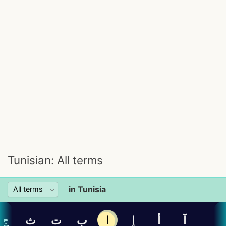
Tunisian: All terms
in Tunisia
آ
أ
إ
ا
ب
ت
ث
ج