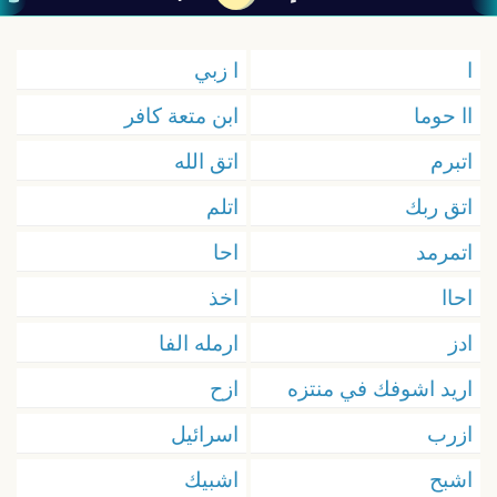
ا
ا زبي
اا حوما
ابن متعة كافر
اتبرم
اتق الله
اتق ربك
اتلم
اتمرمد
احا
احاا
اخذ
ادز
ارمله الفا
اريد اشوفك في منتزه
ازح
ازرب
اسرائيل
اشبح
اشبيك