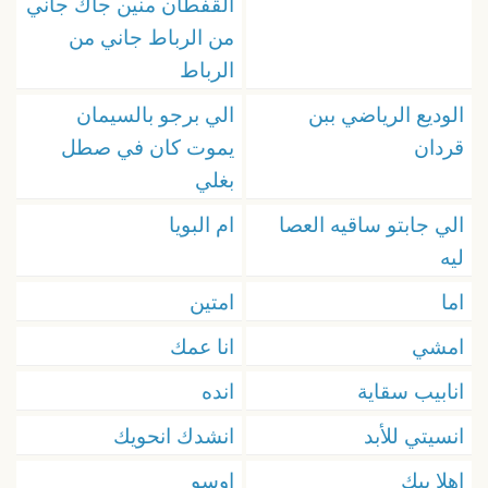
القفطان منين جاك جاني
من الرباط جاني من
الرباط
الوديع الرياضي ببن
الي برجو بالسيمان
قردان
يموت كان في صطل
بغلي
الي جابتو ساقيه العصا
ام البويا
ليه
اما
امتين
امشي
انا عمك
انابيب سقاية
انده
انسيتي للأبد
انشدك انحويك
اهلا بيك
اوسو