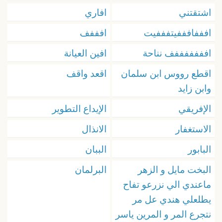
اشتقتني
افاري
افففافففيتفففيت
افففف
افففففففف نناحة
افين العيانة
اقطع رووس ابن سلمان
اقعد واقف
وابن زايد
الإفريقي
الإيداع التطوير
الاستغفار
الانذال
البابور
الببان
البخت مايل و الزهر
البرلمان
ماعندي الي نزرعو تفاح
يطلعلي هندي عل مر
نتجرع المر و المرين ياسر