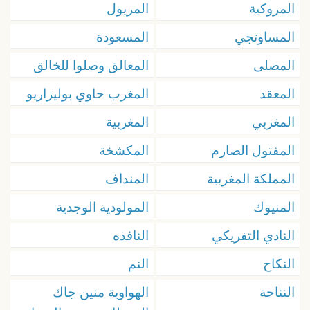
المروكية
المريول
المساوتجي
المسعودة
المصلى
المعالق وصلوا للخالق
المعقد
المغرب حاوي بوليزاريو
المغربي
المغربية
المفتول الصارم
المكشخة
المملكة المغربية
المنداف
المنيوك
المولودية الوجدية
النادي التفريكي
النافذه
النكاح
النم
النناحة
الهواوية منين جاك