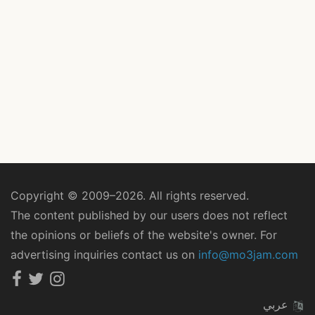
Copyright © 2009–2026. All rights reserved.
The content published by our users does not reflect
the opinions or beliefs of the website's owner. For
advertising inquiries contact us on
info@mo3jam.com
عربي