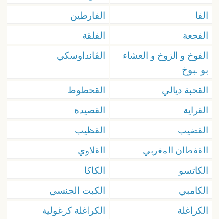
الفا
الفارطين
الفجعة
الفلقة
الفوخ و الزوخ و العشاء
الڤانداوسكي
بو لبوخ
القحبة ديالي
القحطوط
القراية
القصيدة
القضيب
القظيب
القفطان المغربي
القلاوي
الكاتسو
الكاكا
الكامبي
الكبت الجنسي
الكراغلة
الكراغلة كرغولية