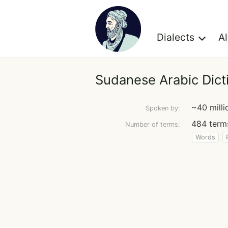
Dialects
A
Sudanese Arabic Dict
~40 milli
Spoken by:
484 term
Number of terms:
Words