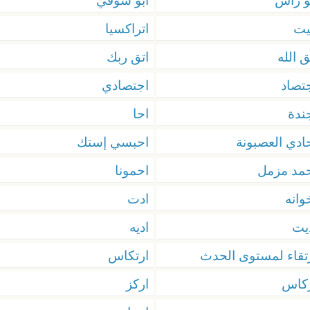
و رأس
ابو شوقي
يت
اتراكسيا
ق الله
اتق ربك
تصاد
اجتصادي
ندة
احا
ادي العصبونة
احبسي إستك
مد مزمل
احمونا
وانه
ادت
يت
اديه
تقاء لمستوى الحدث
ارتكاس
كاس
اركز