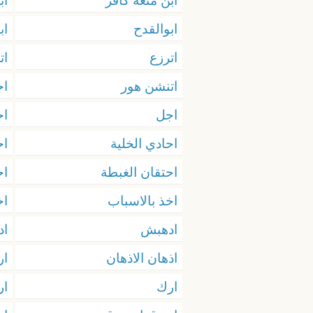
ابن متعة كافر
اب
ابوالقدح
اب
اترزع
ات
اتنشن هور
اج
اجل
اج
احادي الخلية
اح
احتقان الغبطة
اح
اخذ بالاسباب
اخ
ادهبش
اد
اذهان الاذهان
ار
ارك
ار