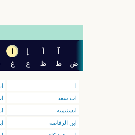
آ
أ
إ
ا
ب
ض
ط
ظ
ع
غ
ف
ا
اب
اب سعد
اب
ابستيميه
ا
ابن الرقاصة
اب