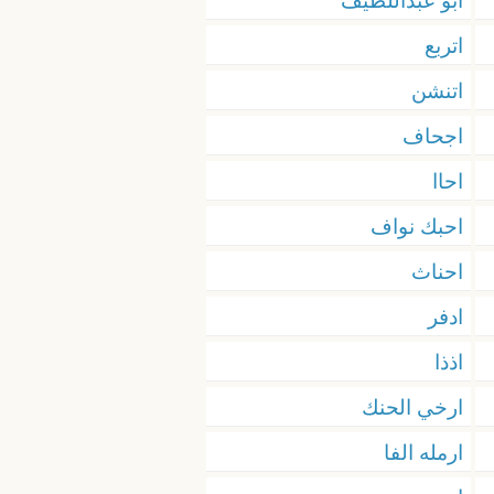
ابو عبداللطيف
اتربع
اتنشن
اجحاف
احاا
احبك نواف
احناث
ادفر
اذذا
ارخي الحنك
ارمله الفا