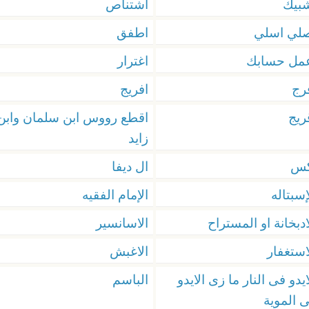
بيك
اشتناص
لي اسلي
اطفق
مل حسابك
اغترار
رج
افريج
ريج
اقطع رووس ابن سلمان وابن
زايد
كس
ال ديفا
إسبتاله
الإمام الفقيه
ادبخانة او المستراح
الاسانسير
استغفار
الاغبش
ايدو فى النار ما زى الايدو
الباسم
 الموية