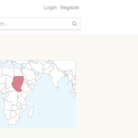
Login
Register