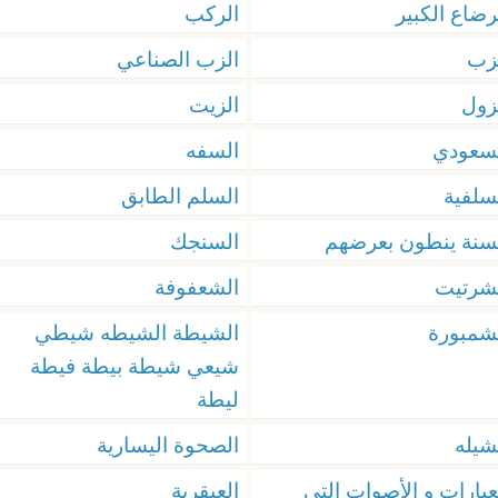
رضاع الكبير
الركب
زب
الزب الصناعي
زول
الزيت
سعودي
السفه
سلفية
السلم الطابق
سنة ينطون بعرضهم
السنجك
شرتيت
الشعفوفة
شمبورة
الشيطة الشيطه شيطي
شيعي شيطة بيطة فيطة
ليطة
شيله
الصحوة اليسارية
عبارات و الأصوات التي
العبقرية