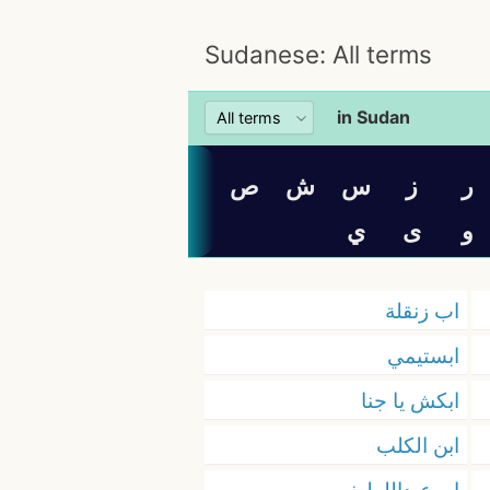
Sudanese: All terms
in Sudan
ر
ز
س
ش
ص
و
ى
ي
اب زنقلة
ابستيمي
ابكش يا جنا
ابن الكلب