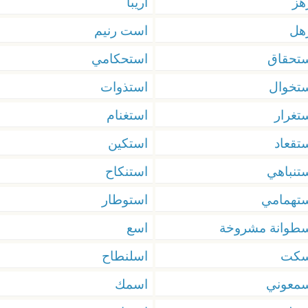
هز
اريبا
هل
است رنيم
تحقاق
استحكامي
تخوال
استذوات
تغرار
استغنام
تقعاد
استكين
تنباهي
استنكاح
تهمامي
استوطار
طوانة مشروخة
اسع
سكت
اسلنطاح
معوني
اسمك