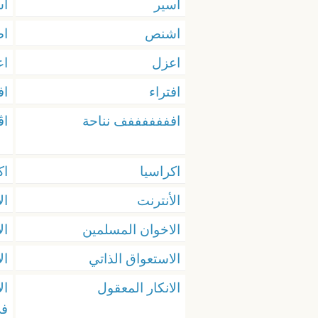
اسير
اش
اشنص
اص
اعزل
اع
افتراء
اف
افففففففف نناحة
اڤ
اكراسيا
ا
الأنترنت
ال
الاخوان المسلمين
ال
الاستعواق الذاتي
ال
الانكار المعقول
ال
فى