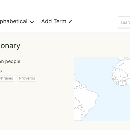
lphabetical
Add Term
ionary
on people
s
Phrases
Proverbs