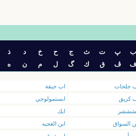
پ
ت
ث
ج
ح
خ
د
ذ
ڤ
ق
ك
گ
ل
م
ن
ه
 جلحات
اب جيقة
 كريق
ابستمولوجي
بشششر
ابك
ن السواق
ابن الغحبه