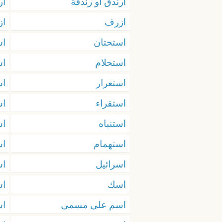
ارندق او رندقة
ار
ازرف
از
استحتان
اس
استحلام
اس
استعرار
اس
استقراء
اس
استنباه
اس
استهمام
اس
اسرائيل
اس
اسك
ا
اسم على مسمى
اس