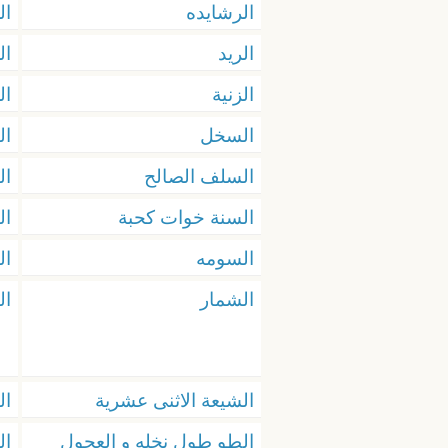
الرشايده
ال
الريد
ال
الزنية
ال
السخل
ال
السلف الصالح
ال
السنة خوات كحبة
ال
السومه
ال
الشمار
ال
الشيعة الاثنى عشرية
ال
الطو طول نخله و العجول
ال