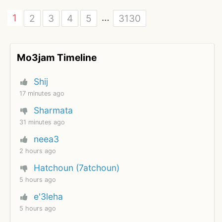
…
1
2
3
4
5
3130
Mo3jam Timeline
Shij
17 minutes ago
Sharmata
31 minutes ago
neea3
2 hours ago
Hatchoun (7atchoun)
5 hours ago
e'3leha
5 hours ago