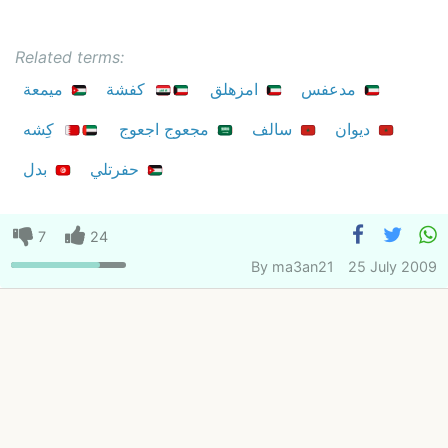
Related terms:
مدعفس
امزهلق
كفشة
ميمعة
ديوان
سالف
مجعوج اجعوج
كِشه
حفرتلي
بدل
7
24
By
ma3an21
25 July 2009