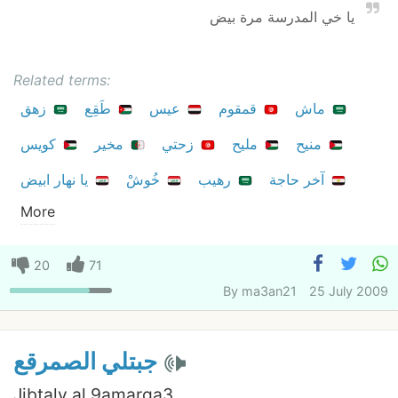
يا خي المدرسة مرة بيض
Related terms:
ماش
قمقوم
عيس
طَقِع
زهق
منيح
مليح
زحتي
مخير
كويس
آخر حاجة
رهيب
خُوشْ
يا نهار ابيض
More
20
71
By
ma3an21
25 July 2009
جبتلي الصمرقع
Jibtaly al 9amarga3