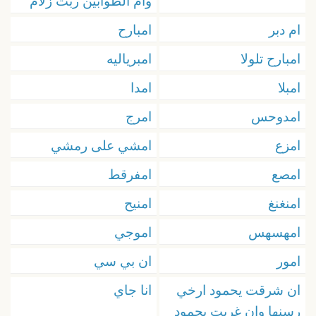
وام الطوابين ربت زلام
ام دبر
امبارح
امبارح تلولا
امبرياليه
امبلا
امدا
امدوحس
امرج
امزع
امشي على رمشي
امصع
امفرقط
امنغنغ
امنيح
امهسهس
اموجي
امور
ان بي سي
ان شرقت يحمود ارخي
انا جاي
رسنها وان غربت يحمود