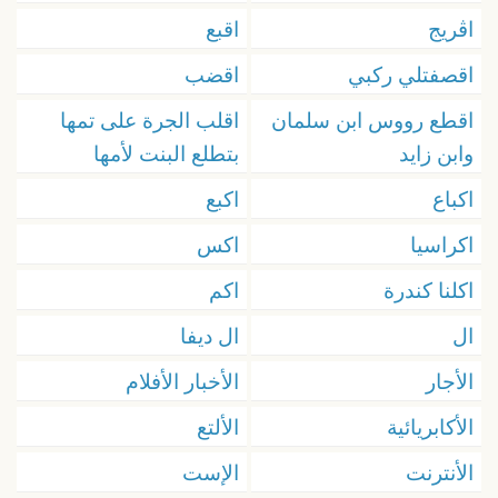
اڤريج
اقبع
اقصفتلي ركبي
اقضب
اقطع رووس ابن سلمان
اقلب الجرة على تمها
وابن زايد
بتطلع البنت لأمها
اكباع
اكبع
اكراسيا
اكس
اكلنا كندرة
اكم
ال
ال ديفا
الأجار
الأخبار الأفلام
الأكابريائية
الألتع
الأنترنت
الإست