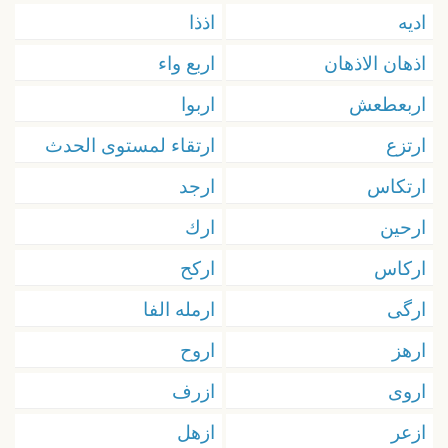
اديه
اذذا
اذهان الاذهان
اربع واء
اربعطعش
اربوا
ارتزع
ارتقاء لمستوى الحدث
ارتكاس
ارجد
ارحين
ارك
اركاس
اركح
ارگى
ارمله الفا
ارهز
اروح
اروى
ازرف
ازعر
ازهل