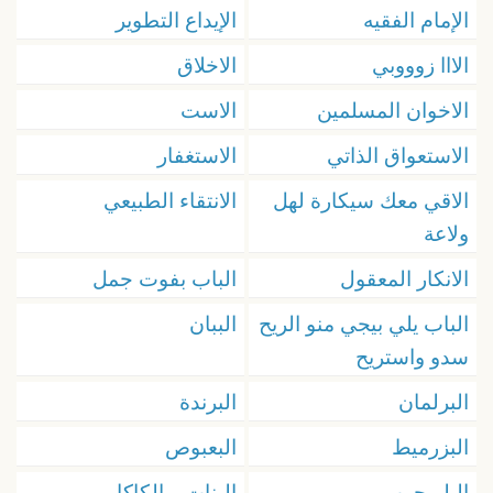
الإمام الفقيه
الإيداع التطوير
الااا زوووبي
الاخلاق
الاخوان المسلمين
الاست
الاستعواق الذاتي
الاستغفار
الاقي معك سيكارة لهل
الانتقاء الطبيعي
ولاعة
الانكار المعقول
الباب بفوت جمل
الباب يلي بيجي منو الريح
الببان
سدو واستريح
البرلمان
البرندة
البزرميط
البعبوص
البلو جوب
البنات و الكاكا