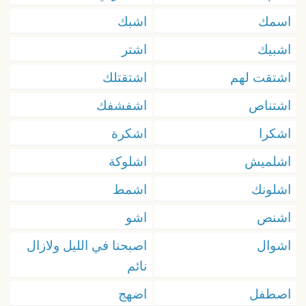
اسمك
اشبك
اشبيك
اشتر
اشتقت لهم
اشتقتلك
اشتناص
اشفشفك
اشكرا
اشكرة
اشلميش
اشلوكة
اشلونك
اشمط
اشنص
اشو
اشوال
اصبحنا في الليل ولازال
نائم
اصطفل
اضهج