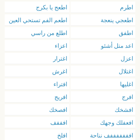
اطرم
اطعج يا بكرج
اطعجي ينعجة
اطعم الفم تستحي العين
اطفق
اطلع من راسي
اعد متل أشئو
اعزاء
اعزل
اغترار
اغتلال
اغرش
اغليها
افتراء
افرج
افريج
افشخك
افصخك
افعفلك وجهك
افففف
افففففففف نناحة
افلخ