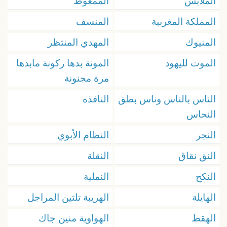
الملابس
الممعوط
المملكة المغربية
المنسف
المنيوك
المهدي المنتظر
الموت لليهود
المونة بدها ركونة مابدها
مرة مجنونة
الناس بالناس وناس بطق
النافذه
النحاس
النجر
النظام الأبوي
النق نقاق
النقلة
النكح
النملية
الهايلة
الهريبة تلتين المراجل
الهقط
الهواوية منين جاك