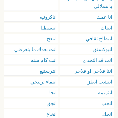
يا هملالي
انا عمك
اناكرونيه
انبتاك
انبسطنا
انبطاح ثقافي
انبعج
انبوكسنق
انت بعدك ما بتعرفني
انت قد التحدي
انت كام سنه
انتا فلاحي او فلاحي
انترستنغ
انتشب انطز
انتقاء ترييحي
انثميمه
انجا
انجب
انجق
انجك
انخاع