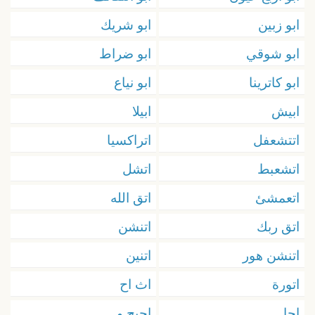
ابو زبين
ابو شريك
ابو شوقي
ابو ضراط
ابو كاترينا
ابو نياع
ابيش
ابيلا
اتتشعفل
اتراكسيا
اتشعبط
اتشل
اتعمشئ
اتق الله
اتق ربك
اتنشن
اتنشن هور
اتنين
اتورة
اث اح
اجا
اجبح و