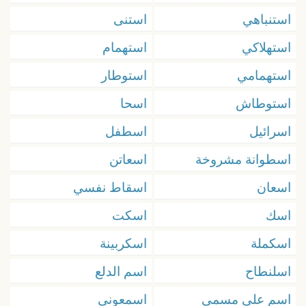
استنباهي
استنى
استهلاكي
استهمام
استهمامي
استوطار
استوطاش
اسحا
اسرائيل
اسطفل
اسطوانة مشروخة
اسعاتن
اسعان
اسقاط نفسي
اسك
اسكت
اسكملة
اسکربینة
اسلنطاح
اسم الدلع
اسم على مسمى
اسمعوني