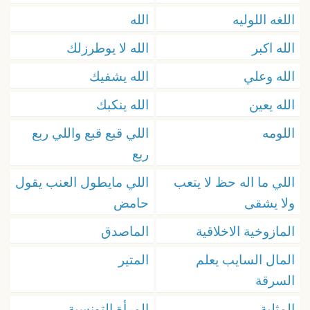
اللغه اللوليه
الله
الله اكبر
الله لا يوطرزلك
الله وعلي
الله يشفيك
الله يعين
الله ينكبك
اللومه
اللي قبع قبع واللي ربع
ربع
اللي ما اله حظ لا يتعب
اللي مايطول العنب يقول
ولا يشقى
حامض
المازوخية الاخلاقية
الماصدق
المال السايب يعلم
المتير
السرقة
المثلية
المرأة التونسية