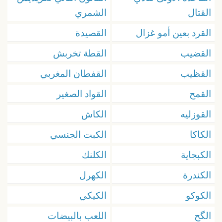
القتال
الشمري
القرد بعين أمو غزال
القصيدة
القضيب
القطة تخربش
القظيب
القفطان المغربي
القمح
القواد الصغير
القوزليه
الكاش
الكاكا
الكبت الجنسي
الكبجاية
الكلنك
الكندرة
الكهرل
الكوكو
الكيكي
الگح
اللعب بالبيضات