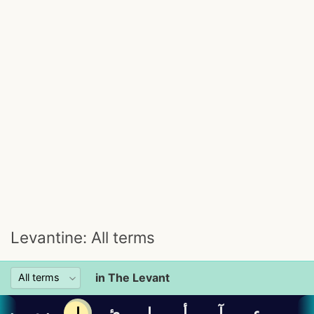
Levantine: All terms
in The Levant
ء
آ
أ
إ
ئ
ا
ب
پ