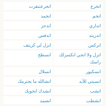
انخرع
انخرعتنقزت
انخم
انخمد
انداري
اندحر
اندريتد
اندفس
انركس
انزل لي كريتف
انزل ولا انجي انكسرلك
انسطح
راسك
انسكيور
انسلال
انسيتي للأبد
انشالله ما بحترمك
انشب
انشدك انحويك
انشطب
انصمد