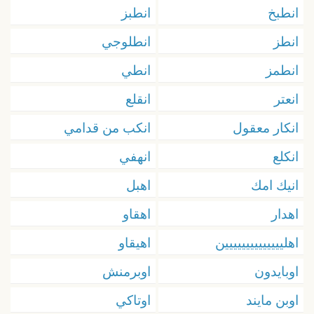
انطبخ
انطبز
انطز
انطلوجي
انطمز
انطي
انعتر
انقلع
انكار معقول
انكب من قدامي
انكلع
انهفي
انيك امك
اهبل
اهدار
اهقاو
اهليييييييييييييين
اهيقاو
اوبايدون
اوبرمنش
اوبن مايند
اوتاكي