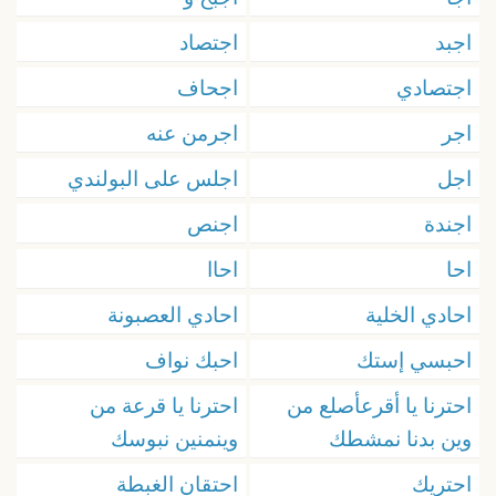
اجبد
اجتصاد
اجتصادي
اجحاف
اجر
اجرمن عنه
اجل
اجلس على البولندي
اجندة
اجنص
احا
احاا
احادي الخلية
احادي العصبونة
احبسي إستك
احبك نواف
احترنا يا أقرعأصلع من
احترنا يا قرعة من
وين بدنا نمشطك
وينمنين نبوسك
احتريك
احتقان الغبطة