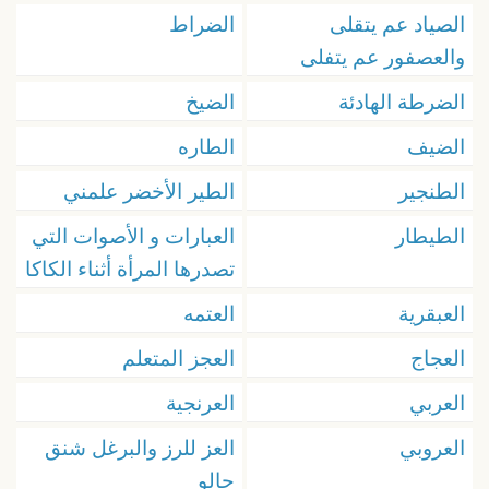
الصياد عم يتقلى
الضراط
والعصفور عم يتفلى
الضرطة الهادئة
الضيخ
الضيف
الطاره
الطنجير
الطير الأخضر علمني
الطيطار
العبارات و الأصوات التي
تصدرها المرأة أثناء الكاكا
العبقرية
العتمه
العجاج
العجز المتعلم
العربي
العرنجية
العروبي
العز للرز والبرغل شنق
حالو