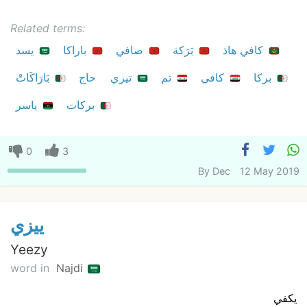
Related terms:
كافي هاذ
بَرَكة
صافي
باراكا
يسد
بركا
كافي
تم
تيزي
حاج
بَارَاكَاتْ
بركات
ياسر
0
3
By
Dec
12 May 2019
ييزي
Yeezy
word in
Najdi
يكفي