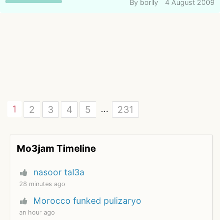
By
borlly
4 August 2009
…
1
2
3
4
5
231
Mo3jam Timeline
nasoor tal3a
28 minutes ago
Morocco funked pulizaryo
an hour ago