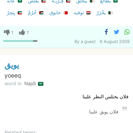
يطالع
يبَحْلَق
فِـرْيَـهْ
يفلص
عانه
يخْزَرْ
ثوقبه
خابوق
خُرُمْ
يِبَحِرْ
1
7
By
a guest
6 August 2009
يويق
yoeeq
word in
Najdi
فلان يختلس النظر علينا
فلان يويق علينا
Related terms: