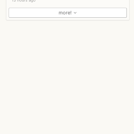
13 hours ago
more!