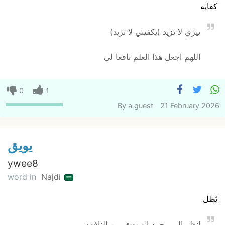
كفايه
ييزي لا تزيد (يكفيني لا تزيد)
اللهم اجعل هذا العلم نافعا لي
0
1
By
a guest
21 February 2026
يويق
ywee8
word in
Najdi
يُطل
انظر الى محمد إنه
يويق
من النافذة