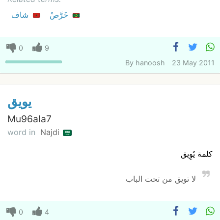
خَرَّصْ
شاف
0
9
By
hanoosh
23 May 2011
يويق
Mu96ala7
word in
Najdi
كلمة يُوِيق
لا تويق من تحت الباب
0
4