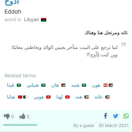
أدّوح
Eddoh
word in
Libyan
تائه ومرتحل هنا وهناك
لما نرجع على البيت متأخر يجيني الوالد ويخاطني معاتبًا:
وين كنت إدُّوح؟!
Related terms:
هون
هنيه
هان
هنياني
فيذا
عانه
هنه
لهنا
هوني
هنايا
0
2
By
a guest
30 March 2021