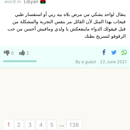
word in
Libyan
ينقال لواحد يشكي من مرض بلاه بيه ربي أو استفسار طبي
فيجاب بهذا المثل لأن القائل مر بنفس التجربة والمشكلة من
قبل فيقولك الدواء ماينفعكش يا ولدي ومافيش أحسن من حب
الزقوقو لتسريح بطنك
0
2
By
a guest
22 June 2021
…
1
2
3
4
5
138