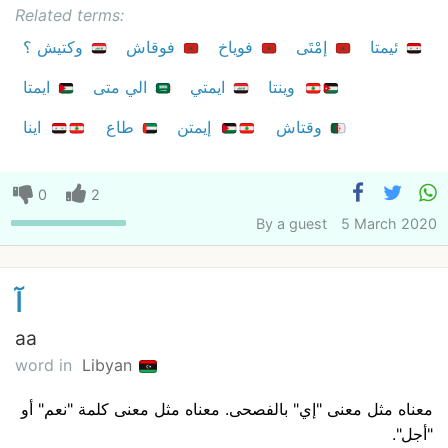
Related terms:
ئيمتا
إمْتَى
فوياخ
فوقاش
وكتيش ؟
وينتا
ايمتي
الي متى
ايمتا
وقتاش
إيمتن
طاع
اينا
0
2
By
a guest
5 March 2020
آ
aa
word in
Libyan
معناه مثل معنى "إي" بالفصحى. معناه مثل معنى كلمة "نعم" أو
"أجل".