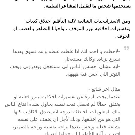
يستخدمها شخص ما لتقليل المشاعر السلبية.
ومن الاستراتيجيات الشائعة لآلية التأقلم اختلاق كذبات
وتفسيرات اخلاقيه تبرر الموقف ، واحيانا التظاهر بالغضب او
الخوف .
-لاحظت يا احمد انك اذا غلطت غلطه وانت تسوق بعدها
تسرع بزياده وكانك مستعجل
-ايه عشان احسس الناس اني مستعجل ويعذروني ويخف
التوتر اللي احس فيه ههههه.
مثال اخر شائع:-
عندما يبحث المرء عن تفسيرات اخلاقيه ليبرر فعلته او
يختلق احداثًا لم تحصل فيجد نفسه يحاول بشده اقناع الناس
بتلك المعلومات الخاطئة لدرجة انه يصدق الاكاذيب كلها
التي هو من اختلقها، وذلك لأجل ان يخفف على نفسه
بشاعة فعلته ويحس بعدها براحة نفسية وراحة بالضمير،
انتبه من آلية التأقلم اللي تتبناها لنفسك.