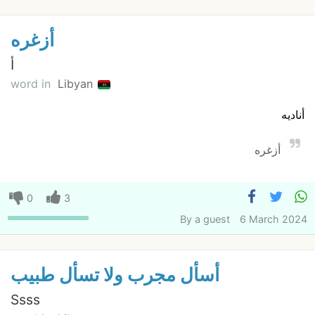
أزغره
أ
word in
Libyan
أناديه
أزغره
0
3
By
a guest
6 March 2024
أسأل مجرب ولا تسأل طبيب
Ssss