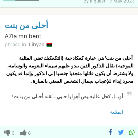
By
a guest
7 May 2023
أحلى من بنت
A7la mn bent
phrase in
Libyan
'أحلى من بنت' هي عبارة كعكادجية (التكعكيك تعني المثلية
الموجبة) تقال للذكور الذين تبدو عليهم سيماء النعومة والوسامة،
ولا يشترط أن يكون قائلها منجذبا جنسيا إلى الذكور وإنما قد يكون
مجرد إبداء للإعجاب بجمال الشخص المعني بالعبارة.
أوبــا، كحل عالبعـيص أهوا يا حـبي.. لقنه أحـلى من بنـت!
المثلية
0
8