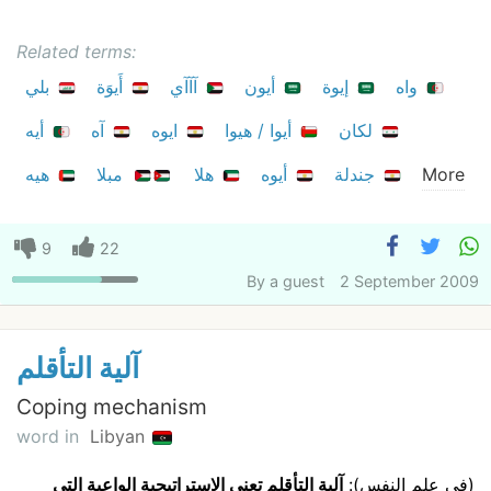
Related terms:
واه
إيوة
أيون
آآآي
أَيوَة
بلي
لكان
أيوا / هيوا
ايوه
آه
أيه
More
جندلة
أيوه
هلا
مبلا
هيه
9
22
By
a guest
2 September 2009
آلية التأقلم
Coping mechanism
word in
Libyan
(في علم النفس):
آلية التأقلم تعني الاستراتيجية الواعية التي