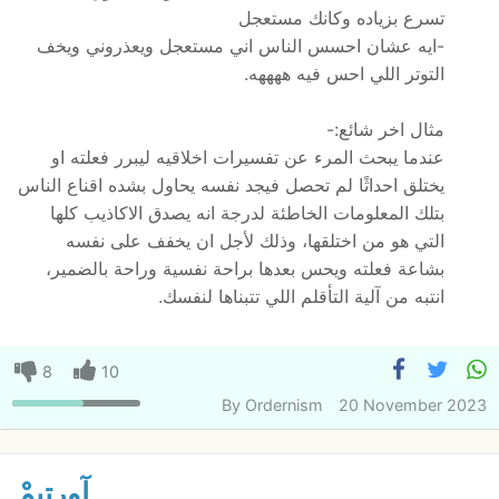
تسرع بزياده وكانك مستعجل
-ايه عشان احسس الناس اني مستعجل ويعذروني ويخف
التوتر اللي احس فيه ههههه.
مثال اخر شائع:-
عندما يبحث المرء عن تفسيرات اخلاقيه ليبرر فعلته او
يختلق احداثًا لم تحصل فيجد نفسه يحاول بشده اقناع الناس
بتلك المعلومات الخاطئة لدرجة انه يصدق الاكاذيب كلها
التي هو من اختلقها، وذلك لأجل ان يخفف على نفسه
بشاعة فعلته ويحس بعدها براحة نفسية وراحة بالضمير،
انتبه من آلية التأقلم اللي تتبناها لنفسك.
8
10
By
Ordernism
20 November 2023
آورتِيمْ