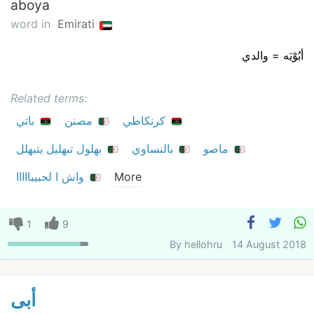
aboya
word in
Emirati
أبُوْيَه = والدي
Related terms:
كرنكاطي
مصنن
باتي
ماصو
بالنساوي
بهلول تبهليل يتبهلل
More
واش ا لحبيبااااا
1
9
By
hellohru
14 August 2018
أبى