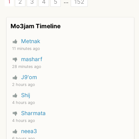
…
1
2
3
4
5
152
Mo3jam Timeline
Metnak
11 minutes ago
masharf
28 minutes ago
J9'om
2 hours ago
Shij
4 hours ago
Sharmata
4 hours ago
neea3
6 hours ago