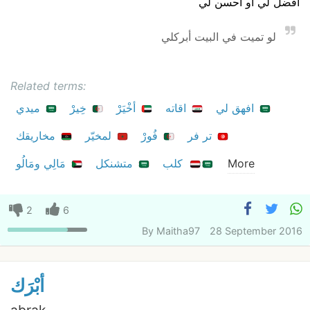
أفضل لي أو أحسن لي
لو تميت في البيت أبركلي
Related terms:
افهق لي
اقاته
أخْيَرْ
خِيرْ
ميدي
تر فر
فُورْ
لمخيّر
مخاريقك
More
كلب
متشنكل
مَالِي ومَالُو
2
6
By
Maitha97
28 September 2016
أبْرَك
abrak