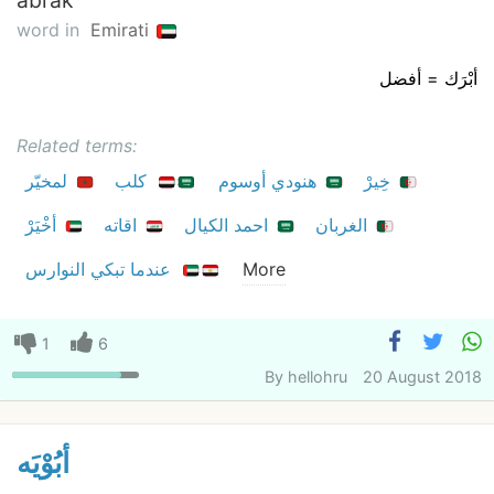
word in
Emirati
أبْرَك = أفضل
Related terms:
خِيرْ
هنودي أوسوم
كلب
لمخيّر
الغربان
احمد الكيال
اقاته
أخْيَرْ
More
عندما تبكي النوارس
1
6
By
hellohru
20 August 2018
أبُوْيَه