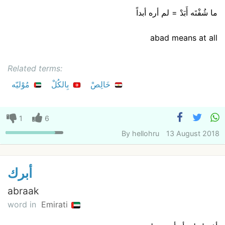
ما شُفْتَه أَبَدْ = لم أره أبداً
abad means at all
Related terms:
خَالِصْ
بِالكُلْ
مُوْليّه
1
6
By
hellohru
13 August 2018
أبرك
abraak
word in
Emirati