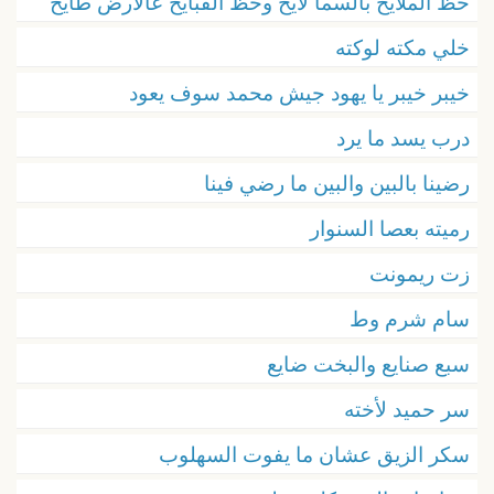
حظ الملايح بالسما لايح وحظ القبايح عالارض طايح
خلي مكته لوكته
خيبر خيبر يا يهود جيش محمد سوف يعود
درب يسد ما يرد
رضينا بالبين والبين ما رضي فينا
رميته بعصا السنوار
زت ريمونت
سام شرم وط
سبع صنايع والبخت ضايع
سر حميد لأخته
سكر الزيق عشان ما يفوت السهلوب