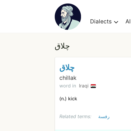
Dialects
A
چلاق
چلاق
chillak
word in
Iraqi
(n.) kick
Related terms:
رفسة