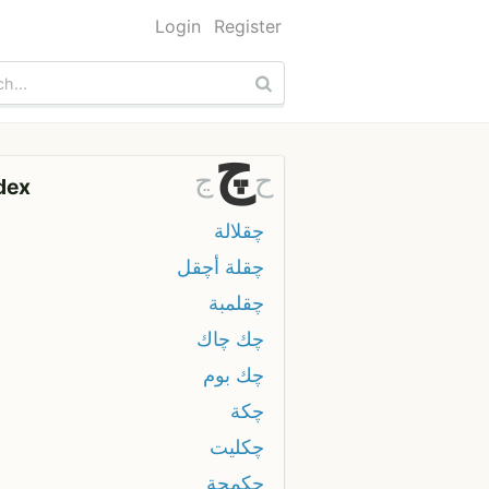
Login
Register
چ
ح
ڃ
dex
چقلالة
چقلة أچقل
چقلمبة
چك چاك
چك بوم
چكة
چكليت
چكمجة