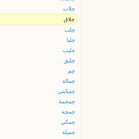
چلاب
چلاق
چلب
چلبا
چليب
چليق
چم
چمالة
چمبايتي
چمجمة
چمچه
چمكي
چميلة