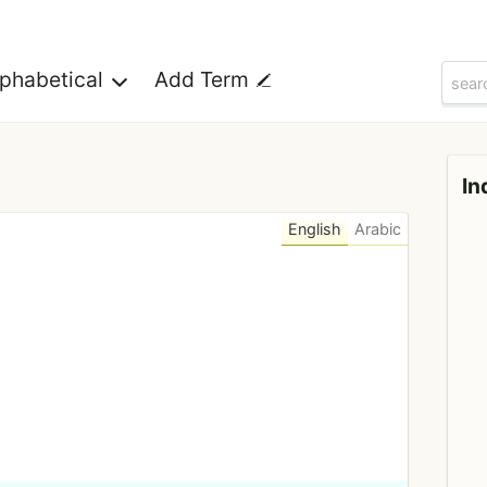
lphabetical
Add Term
In
English
Arabic