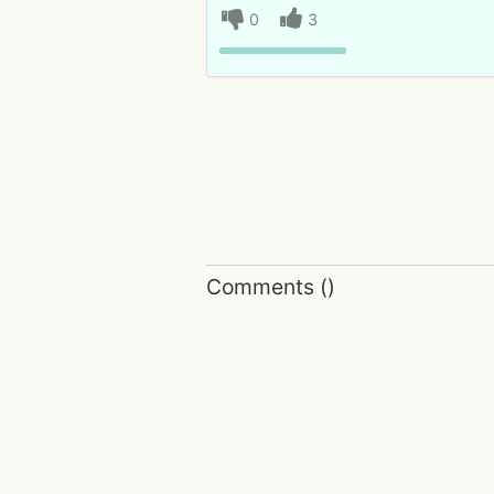
0
3
Comments
(
)