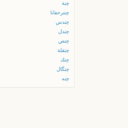
چنة
چنترحفانا
چندس
چندل
چنص
چنقلة
چنك
چنگال
چنه