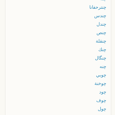
چنترحفانا
چندس
چندل
چنص
چنقلة
چنك
چنگال
چنه
چوبي
چوخنة
چود
چوف
چول