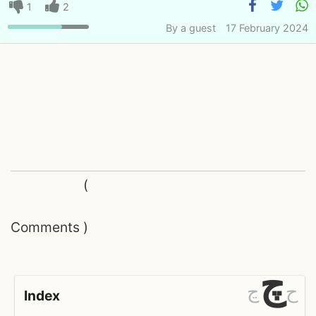
1
2
By
a guest
17 February 2024
(
Comments
)
چ
ح
ڃ
Index