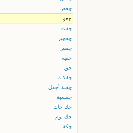
چعص
چعو
چفت
چفچير
چفص
چفية
چق
چقلالة
چقلة أچقل
چقلمبة
چك چاك
چك بوم
چكة