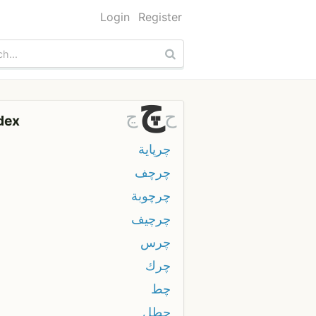
Login
Register
چ
ح
ڃ
dex
چرپاية
چرچف
چرچوبة
چرچيف
چرس
چرك
چط
چطل