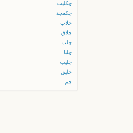
چكليت
چكمجة
چلاب
چلاق
چلب
چلبا
چليب
چليق
چم