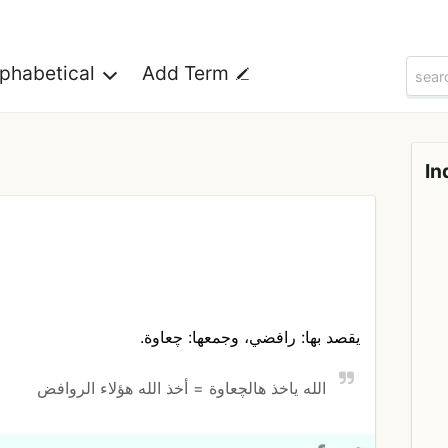
lphabetical
Add Term
In
يقصد بها: رافضي، وجمعها: چعاوة.
الله ياخذ هالچعاوة = أخذ الله هؤلاء الروافض