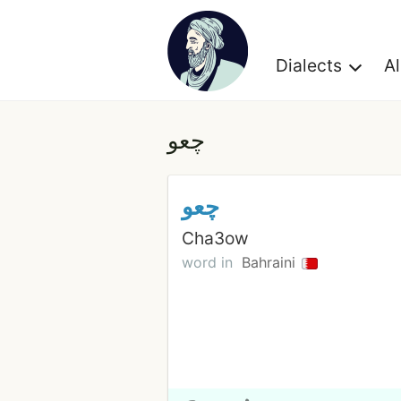
Dialects
A
چعو
چعو
Cha3ow
word in
Bahraini