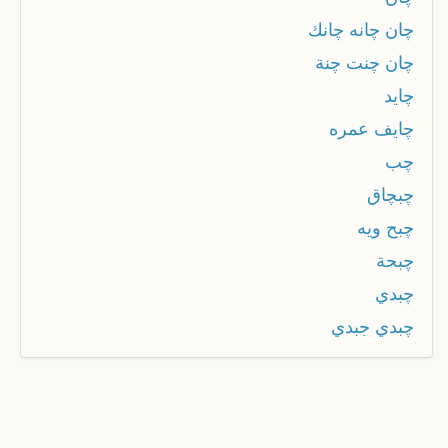
چان چانه چانك
چان چنت چنة
چايد
چايف عمره
چب
چبچاق
چبح ويه
چبحة
چبدي
چبدي جبدي