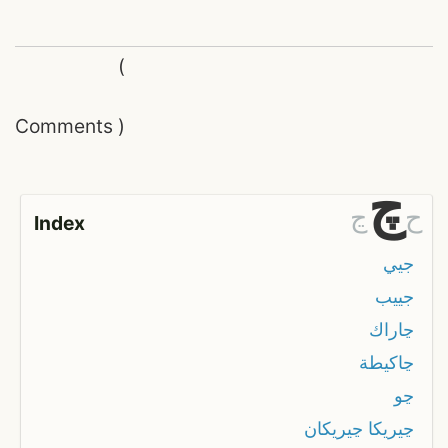
(
Comments
)
چ
ح
ڃ
Index
جيي
جييب
ڃاراك
ڃاكيطة
ڃو
ڃيريكا ڃيريكان