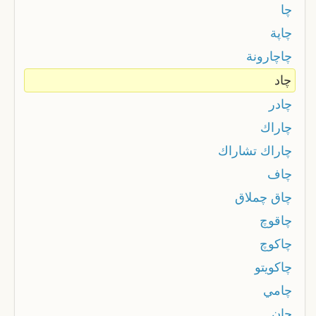
چا
چاپة
چاچارونة
چاد
چادر
چاراك
چاراك تشاراك
چاف
چاق چملاق
چاقوچ
چاكوچ
چاكويتو
چامي
چان