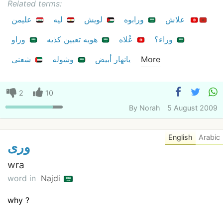
Related terms:
علاش
ورابوه
لويش
ليه
عليمن
وراء؟
عْلاه
هويه تعبين كذيه
وراو
More
يانهار أبيض
وشوله
شعنى
2
10
By
Norah
5 August 2009
English
Arabic
ورى
wra
word in
Najdi
why ?