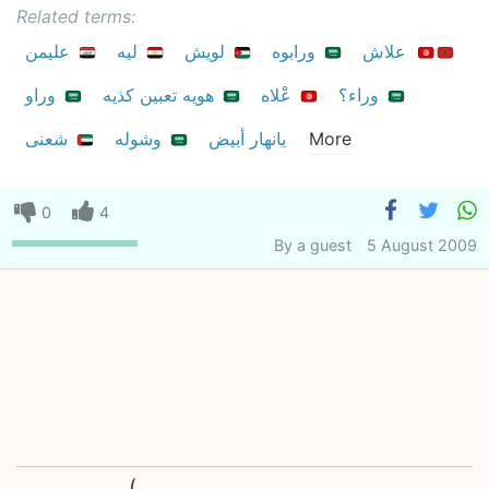
Related terms:
علاش
ورابوه
لويش
ليه
عليمن
وراء؟
عْلاه
هويه تعبين كذيه
وراو
More
يانهار أبيض
وشوله
شعنى
0
4
By
a guest
5 August 2009
(