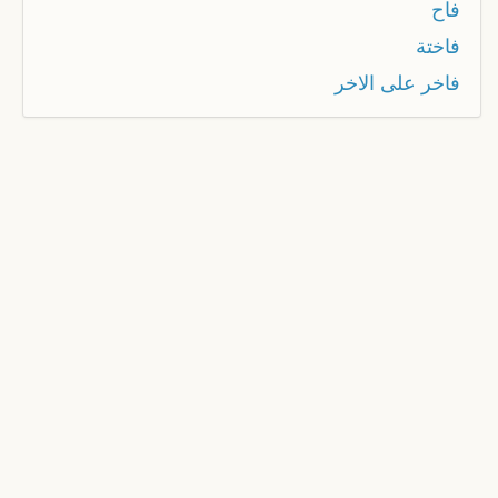
فاح
فاختة
فاخر على الاخر