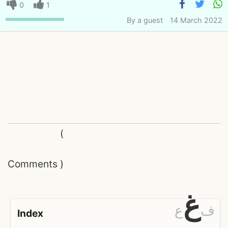
0
1
By
a guest
14 March 2022
(
Comments
)
غ
ف
ع
Index