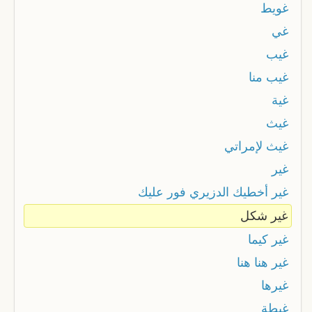
غويط
غي
غيب
غيب منا
غية
غيث
غيث لإمراتي
غير
غير أخطيك الدزيري فور عليك
غير شكل
غير كيما
غير هنا هنا
غيرها
غيطة