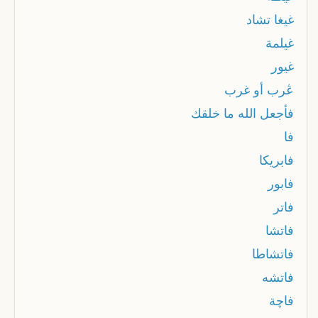
غيغا تشاد
غيلمة
غيور
ڠرب أو غرب
فأجعل الله ما خلقك
فا
فابريكا
فابور
فاتر
فاتشا
فاتشاطا
فاتشه
فاچة