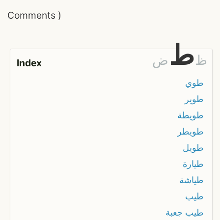
Comments
)
ط
ظ
ض
Index
طوي
طوير
طويطة
طويطر
طويل
طيارة
طياشة
طيب
طيب جعبة