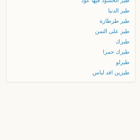
طيز الحسود فيها عود
طيز الدنيا
طيز طزطازة
طيز على التمن
طيزك
طيزك حمرا
طيزلو
طيزين افد لباس