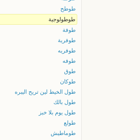
طوطح
طوطولوجية
طوفة
طوفرية
طوفريه
طوفه
طوق
طوكان
طول الخيط لين تريح اليبره
طول بالك
طول يوم بلا خبز
طولع
طوماطيش