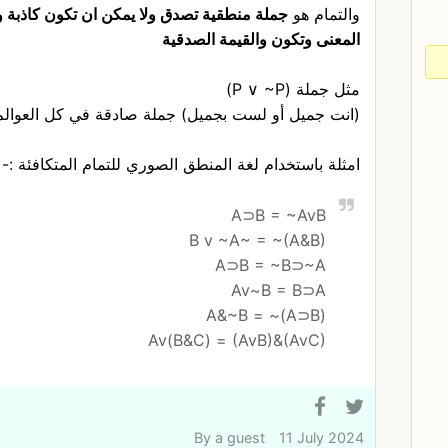
والتمام هو
جملة منطقية تصدق ولا يمكن ان تكون كاذبة و
المعنى وتكون والقيمة الصدقية
مثل جملة (P ∨ ~P)
(انت جميل أو لست بجميل) جملة صادقة في كل العوالم 
امثلة باستخدام لغة المنطق الصوري للتمام المتكافئة :-
A⊃B = ~AvB
B v ~A~ = ~(A&B)
A⊃B = ~B⊃~A
Av~B = B⊃A
(A⊃B)~ = A&~B
Av(B&C) = (AvB)&(AvC)
By
a guest
11 July 2024