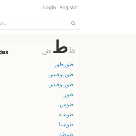
Login
Register
ط
ظ
ض
dex
طورطور
طورنوفيس
طورنوڤيس
طوز
طوس
طوشة
طوشنا
طوطة