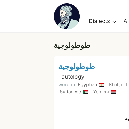
Dialects
A
طوطولوجية
طوطولوجية
Tautology
word in
Egyptian
Khaliji
I
Sudanese
Yemeni
ية