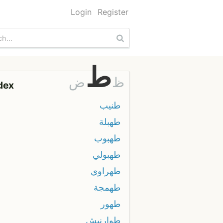
Login
Register
ط
ظ
ض
dex
طنيب
طهبلة
طهبوب
طهبولي
طهراوي
طهمجة
طهور
طوارنيش