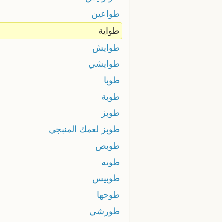
طواعين
طواية
طوايش
طوايشي
طوبا
طوبة
طوبز
طوبز لعمك المنبجي
طوبص
طوبه
طوبيس
طوحها
طورشي