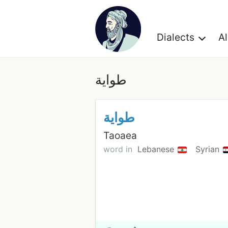
Dialects
A
طواية
طواية
Taoaea
word in
Lebanese
Syrian