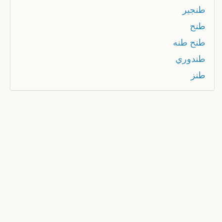
طنجير
طنح
طنح طنه
طندوري
طنز