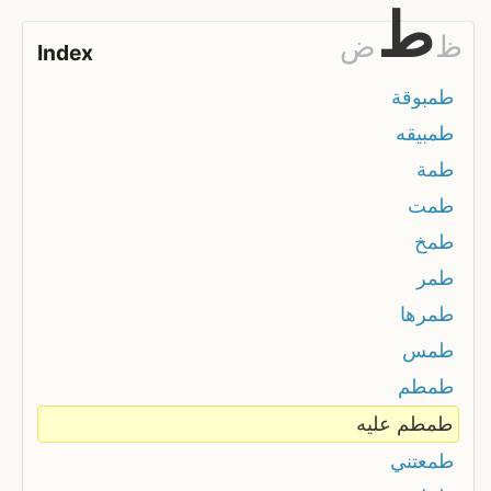
ط
ظ
ض
Index
طمبوقة
طمبيقه
طمة
طمت
طمخ
طمر
طمرها
طمس
طمطم
طمطم عليه
طمعتني