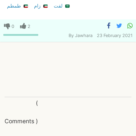
لفت
زام
طمطم
0
2
By
Jawhara
23 February 2021
(
Comments
)