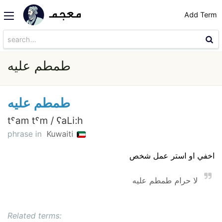
Add Term
طمطم عليه
طمطم عليه
tˤam tˤm / ʕaLi:h
phrase in
Kuwaiti
اخفي او استر عمل شخص
لا حرام طمطم عليه
Related terms: