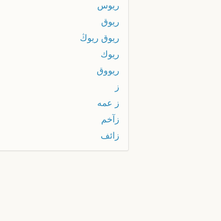
ريوس
ريوق
ريوق ريوڭ
ريوك
ريووق
ز
ز عمه
زآخم
زائف