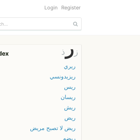
Login
Register
ر
ز
ذ
dex
ريري
ريزيدونسي
ريس
ريسان
ريش
ريض
ريض لا تصبح مريض
ريضه