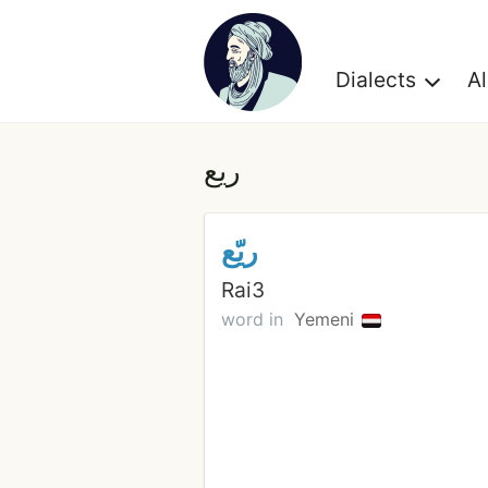
Dialects
A
ريع
ريّع
Rai3
word in
Yemeni