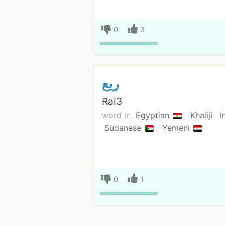
0
3
ريع
Rai3
word in
Egyptian
Khaliji
I
Sudanese
Yemeni
0
1