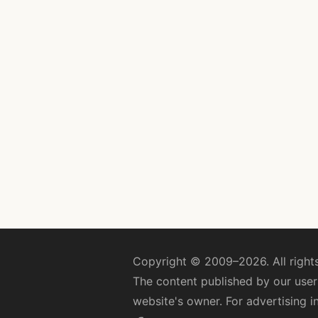
Copyright © 2009–2026. All rights
The content published by our users
website's owner. For advertising i