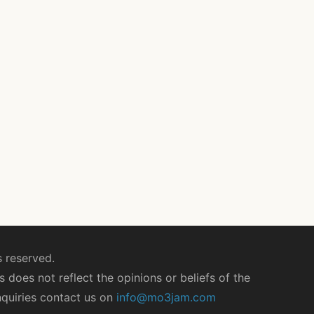
 reserved.
 does not reflect the opinions or beliefs of the
nquiries contact us on
info@mo3jam.com