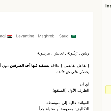
In
raqi
Levantine
Maghrebi
Saudi
رَشن , رُشُونَة , تعايش , مرشونة
[ تفاعل تقايضي ] علاقة
يستفيد فيها أحد الطرفين
دون أ
يحصل على أي فائدة
اي ان
الطرف الأول (المنتفع):
الفوائد: عالية إلى متوسطة
التكاليف: معدومة أو ضئيلة جداً