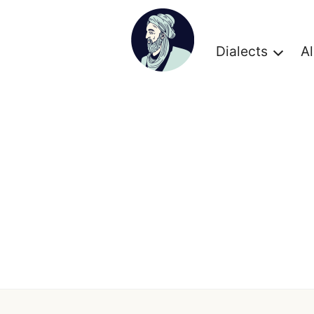
Dialects
A