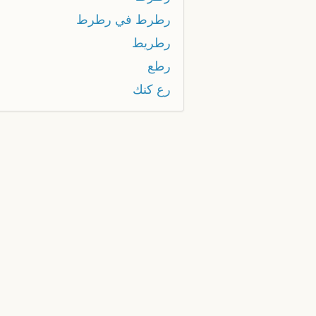
رطرط في رطرط
رطريط
رطع
رع كنك