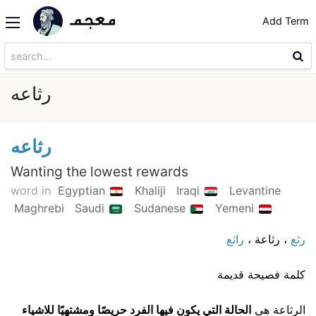
Add Term
رثاعه
رثاعه
Wanting the lowest rewards
word in
Egyptian
Khaliji
Iraqi
Levantine
Maghrebi
Saudi
Sudanese
Yemeni
رثع
، رثاعة ،
راثع
كلمة فصيحة قديمة
الرثاعة هي
الحالة التي يكون فيها الفرد حريصًا ومشتهيًا للاشياء