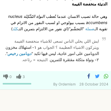
الدنيئة منخفضة القيمة
وهي حالة تصيب الانسان عندما تُعطب
النواة المُتَّكِئَة nucleus
accumbens
بسبب بيولوجي او لسبب النفور من الاتزام في
تقوية الـ
صملة
"التجشّم"(اي نفور من الالتزام بتمرين التـ
كبّد
)
ايش اللي يخلي الناس تسعى للاشياء منخفضة القيمة
ويتركون الاشياء العظيمة ؟ الجواب هو
١- استهلاك مخزون
الدوبامين على امور عادية، ليس فيها تكبد "
دوبامين رخيص
".
٢- ونواة متكئة مفتقرة للتمرين
. النتيجة = رثاعه.
0
3
By
Ordernism
28 October 2024