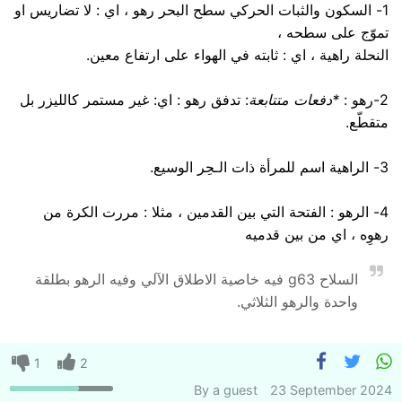
1- السكون والثبات الحركي سطح البحر رهو ، اي : لا تضاريس او
تموّج على سطحه ،
النحلة راهية ، اي : ثابته في الهواء على ارتفاع معين.
2-رهو :
*دفعات متتابعة
: تدفق رهو : اي: غير مستمر كالليزر بل
متقطّع.
3- الراهية اسم للمرأة ذات الـحِر الوسيع.
4- الرهو : الفتحة التي بين القدمين ، مثلا : مررت الكرة من
رهوِه ، اي من بين قدميه
السلاح g63 فيه خاصية الاطلاق الآلي وفيه الرهو بطلقة
واحدة والرهو الثلاثي.
1
2
By
a guest
23 September 2024