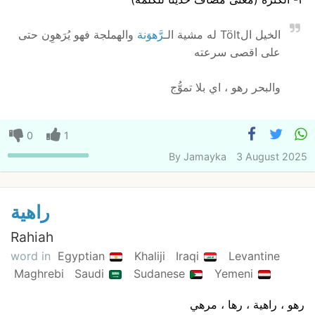
الخيل الTölt له مشية الـ
رَّهوَنة
والهملجة فهو يُرَهوِن حتى
على اقصى سرعته
والبحر رهو ، اي بلا تموُّج
0
1
By
Jamayka
3 August 2025
راهية
Rahiah
word in
Egyptian
Khaliji
Iraqi
Levantine
Maghrebi
Saudi
Sudanese
Yemeni
رهو ، راهية ، رها ، مرهي