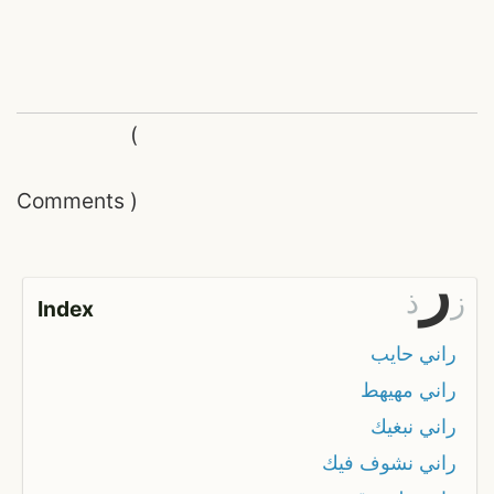
(
Comments
)
ر
ز
ذ
Index
راني حايب
راني مهيهط
راني نبغيك
راني نشوف فيك