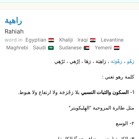
راهية
Rahiah
word in
Egyptian
Khaliji
Iraqi
Levantine
Maghrebi
Saudi
Sudanese
Yemeni
رَهْو
،
رَهْوَنَة
، رَاهِيَة ، رَهَا ، اِرْهي ، تَرْهِي
كلمة رهو تعني :
1-
السكون والثبات النسبي
بلا رَجْرَجَة ولا ارتفاع ولا هبوط.
مثل طائرة المروحية "الهِليكوبتر"
٢- الوسع
٣- الكثرة (معنى مضاف حديثًا للكلمة)