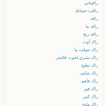
رافيناتي
راقب حسابك
راقد
راقد بيا
راقد ريح
راك آوت
راك تتوقت بيا
راك تشري لحوت فالبحر
راك تطيح
راك شايف
راك فاهم
راك فور
راك كبير
راك مليح