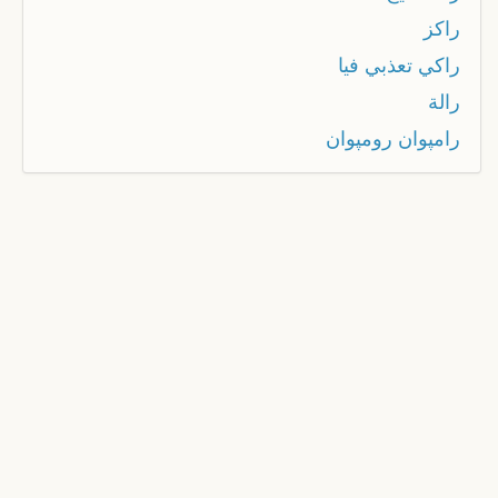
راكز
راكي تعذبي فيا
رالة
رامپوان رومپوان