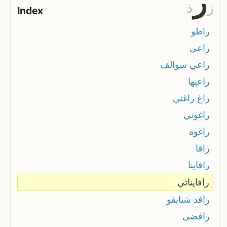
ر
ز
ذ
Index
راطو
راعي
راعي سوالف
راعيها
راغ راغني
راغوني
راغوه
رافا
رافاينا
رافايناتي
رافد شنايفو
رافضى