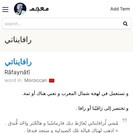
Add Term
رافايناتي
رافايناتي
Rāfaynātī
word in
Moroccan
و تستعمل في لهجة شمال المغرب و تعني هناك أو ثمة.
و تختصر إلى رَافَيْنا أو رافا .
مْشي لْرافايناتي بْغارْط ديك فارماسْيا و هاتْجْبَر واحْد فُّندق .
= اذهب لهناك قبالة تلك الصيدلية و ستجد فندقا .