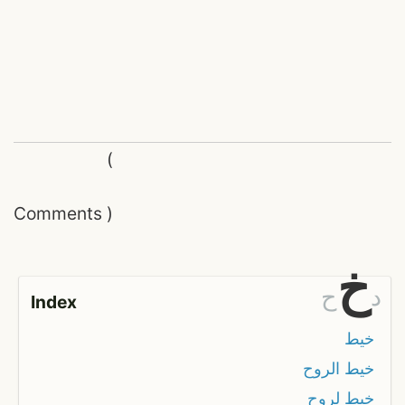
(
Comments
)
خ
د
ح
Index
خيط
خيط الروح
خيط لروح