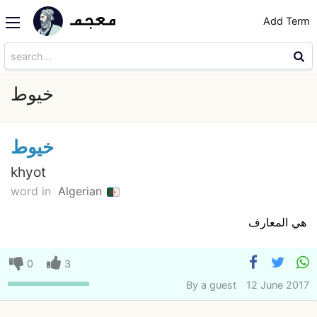
Add Term
خيوط
خيوط
khyot
word in
Algerian
هي المعارف
0
3
By
a guest
12 June 2017