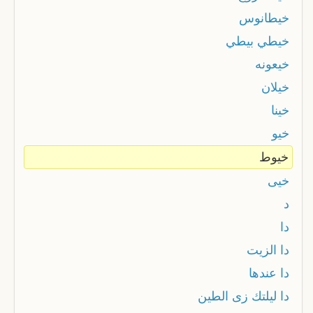
خيطانوس
خيطي بيطي
خيعونه
خيلان
خينا
خيو
خيوط
خيى
د
دا
دا الزيت
دا عندها
دا ليلتك زى الطين