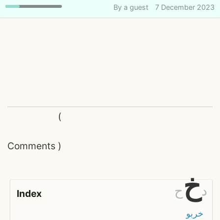
By
a guest
7 December 2023
(
Comments
)
خ
د
ح
Index
خربو