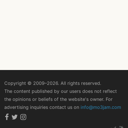
Copyright © 2009–2026. All rights reserved.
The content published by our users does not reflect
the opinions or beliefs of the website's owner. For
advertising inquiries contact us on
info@mo3jam.com
عربي