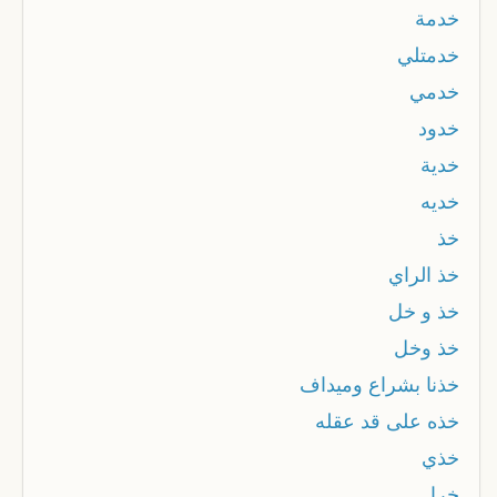
خدمة
خدمتلي
خدمي
خدود
خدية
خديه
خذ
خذ الراي
خذ و خل
خذ وخل
خذنا بشراع وميداف
خذه على قد عقله
خذي
خرا