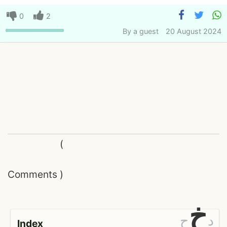
0
2
By
a guest
20 August 2024
(
Comments
)
خ
د
ح
Index