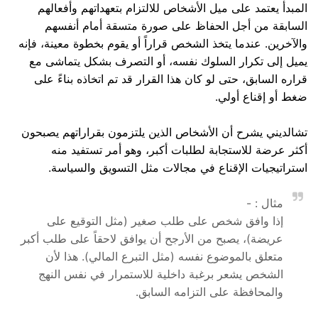
المبدأ يعتمد على ميل الأشخاص للالتزام بتعهداتهم وأفعالهم
السابقة من أجل الحفاظ على صورة متسقة أمام أنفسهم
والآخرين. عندما يتخذ الشخص قراراً أو يقوم بخطوة معينة، فإنه
يميل إلى تكرار السلوك نفسه، أو التصرف بشكل يتماشى مع
قراره السابق، حتى لو كان هذا القرار قد تم اتخاذه بناءً على
ضغط أو إقناع أولي.
تشالديني يشرح أن الأشخاص الذين يلتزمون بقراراتهم يصبحون
أكثر عرضة للاستجابة لطلبات أكبر، وهو أمر تستفيد منه
استراتيجيات الإقناع في مجالات مثل التسويق والسياسة.
مثال : -
إذا وافق شخص على طلب صغير (مثل التوقيع على
عريضة)، يصبح من الأرجح أن يوافق لاحقاً على طلب أكبر
متعلق بالموضوع نفسه (مثل التبرع المالي). هذا لأن
الشخص يشعر برغبة داخلية للاستمرار في نفس النهج
والمحافظة على التزامه السابق.