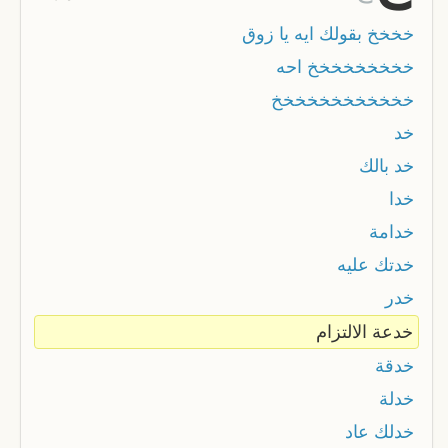
خخخخ بقولك ايه يا زوق
خخخخخخخخخ احه
خخخخخخخخخخخخ
خد
خد بالك
خدا
خدامة
خدتك عليه
خدر
خدعة الالتزام
خدقة
خدلة
خدلك عاد