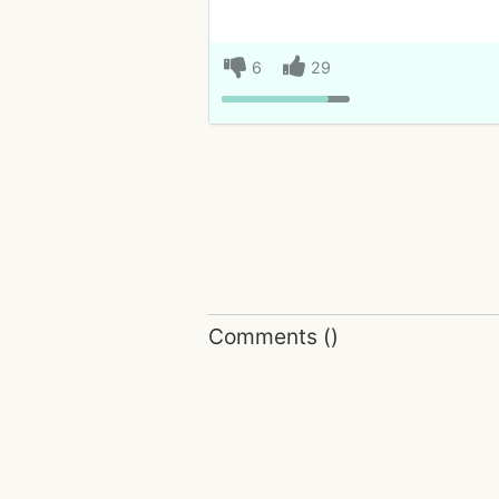
6
29
Comments
(
)