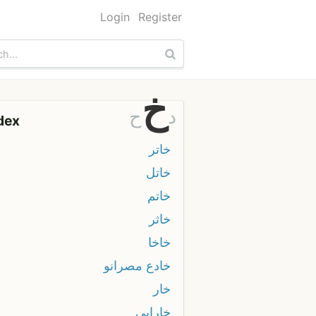
Login
Register
خ
د
ح
dex
خاتر
خاتل
خاتم
خاثر
خاخا
خادع مصرانو
خار
خارابي