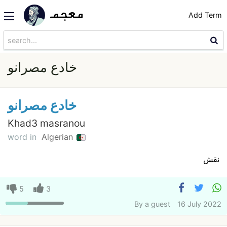
Add Term
خادع مصرانو
خادع مصرانو
Khad3 masranou
word in
Algerian
نقش
5
3
By
a guest
16 July 2022