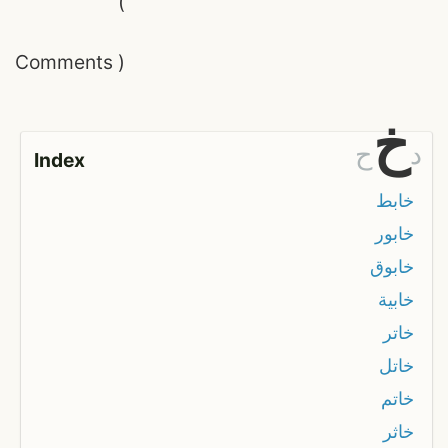
(
Comments
)
خ
د
ح
Index
خابط
خابور
خابوق
خابية
خاتر
خاتل
خاتم
خاثر