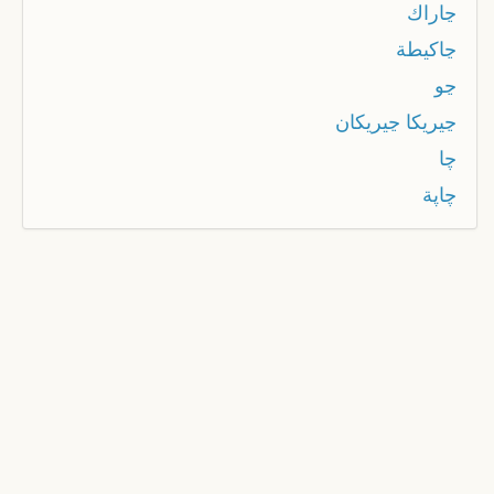
ڃاراك
ڃاكيطة
ڃو
ڃيريكا ڃيريكان
چا
چاپة