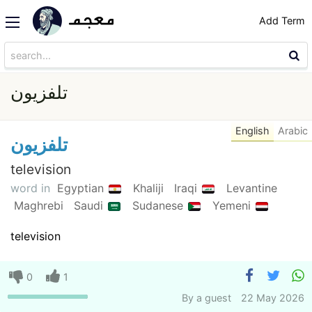
Add Term
تلفزيون
English
Arabic
تلفزيون
television
word in
Egyptian
Khaliji
Iraqi
Levantine
Maghrebi
Saudi
Sudanese
Yemeni
television
0
1
By
a guest
22 May 2026