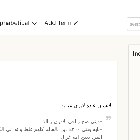
lphabetical
Add Term
In
الانسان عادة لايرى عيوبه
-ديني صح وباقي الاديان زبالة
-بابه يعني ٤٣٠٠ دين بالعالم كلهم غلط 
القرد بعين امه غزال.