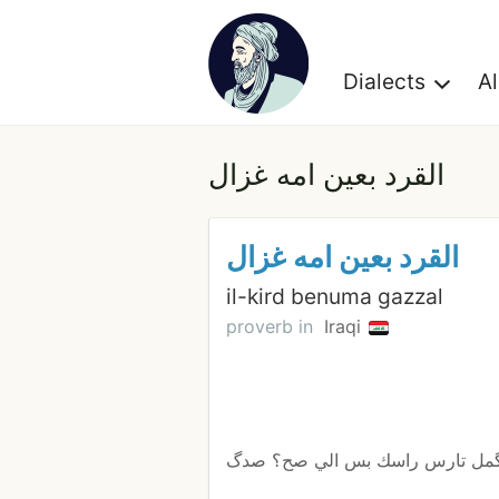
Dialects
A
القرد بعين امه غزال
القرد بعين امه غزال
il-kird benuma gazzal
proverb in
Iraqi
واته الي الگمل تارس راسك بس الي صح؟ صدگ