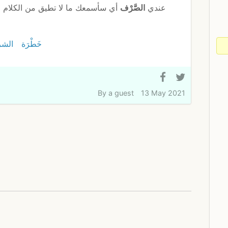
عندي
الصَّرْف
أي سأسمعك ما لا تطيق من الكلام و
خَطْرَة
الشر
By
a guest
13 May 2021