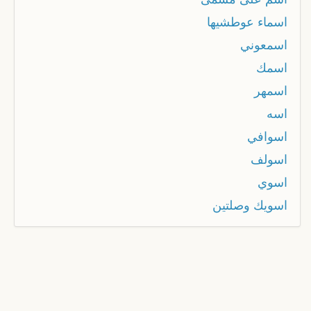
اسماء عوطشیها
اسمعوني
اسمك
اسمهر
اسه
اسوافي
اسولف
اسوي
اسويك وصلتين