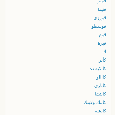
ڨمبر
ڨنينة
ڨورزي
ڨوسطو
ڨوم
ڨيرة
ك
كأني
كا كيه ده
كااااو
كاباري
كابتشا
كابتك ولايتك
كابشة