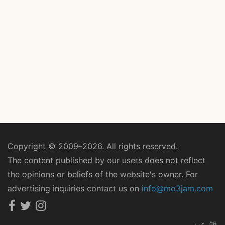
Copyright © 2009–2026. All rights reserved.
The content published by our users does not reflect
the opinions or beliefs of the website's owner. For
advertising inquiries contact us on
info@mo3jam.com
عربي