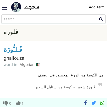
Add Term
ڨلوزة
ڨَـلـُّوزَة
ghallouza
word in
Algerian
هي الكومة من الزرع المحصود في الصيف .
ڨلوزة شعير = كومة من سنابل الشعير .
0
1