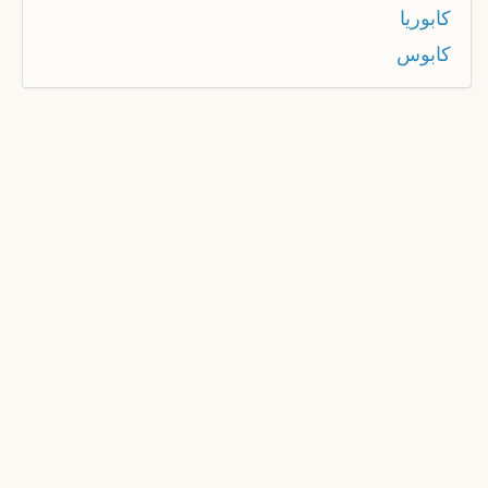
كابوريا
كابوس