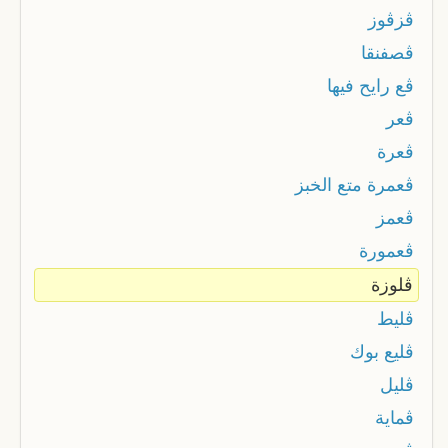
ڨزڨوز
ڨصفنقا
ڨع رايح فيها
ڨعر
ڨعرة
ڨعمرة متع الخبز
ڨعمز
ڨعمورة
ڨلوزة
ڨليط
ڨليع بوك
ڨليل
ڨماية