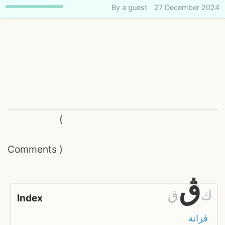
By
a guest
27 December 2024
(
Comments
)
ڨ
ك
ق
Index
ڨزانة