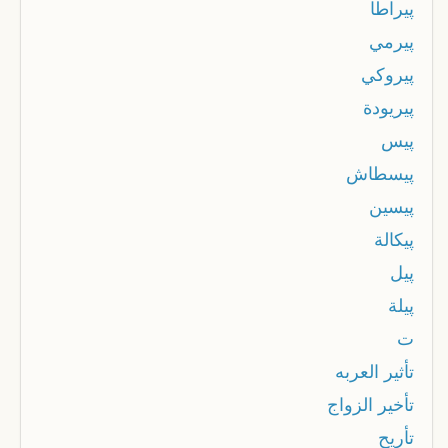
پيراطا
پيرمي
پيروكي
پيريودة
پيس
پيسطاش
پيسين
پيكالة
پيل
پيلة
ت
تأثير العربه
تأخير الزواج
تأريح