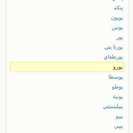
پنكه
پوپون
پوتين
پور
پورتا پتي
پورطفاي
پورو
پوسطا
پوطو
پونية
پيپليسيثي
پيپو
پيپي