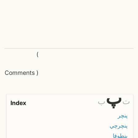
(
Comments
)
پ
ت
ب
Index
پنچر
پنچرچي
پنطوفا