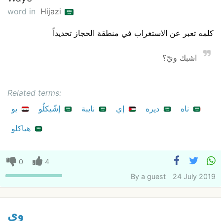
word in
Hijazi
كلمه تعبر عن الاستغراب في منطقة الحجاز تحديداً
اشبك ويّ؟
Related terms:
ناه
ديره
إي
نايبة
إشّيكلُو
يو
هياكلو
0
4
By
a guest
24 July 2019
وي