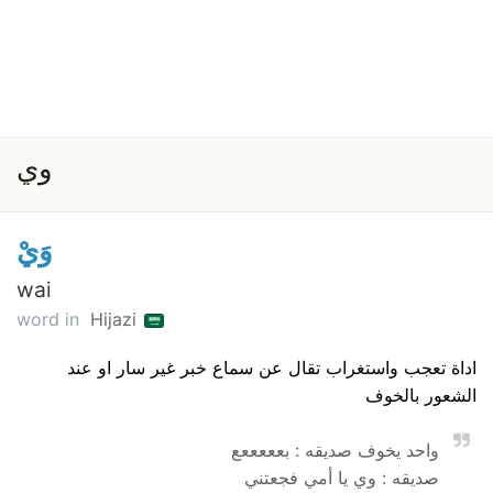
وي
وَيْ
wai
word in
Hijazi
اداة تعجب واستغراب تقال عن سماع خبر غير سار او عند
الشعور بالخوف
واحد يخوف صديقه : بعععععع
صديقه : وي يا أمي فجعتني