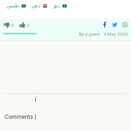
دنق
دنچر
طمس
0
2
By
a guest
4 May 2020
(
Comments
)