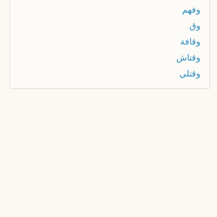
وفهم
وق
وقافة
وقتاش
وقتلي