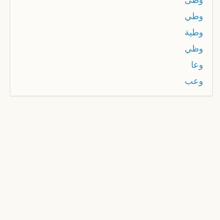
وطي
وطية
وظي
وعا
وعب