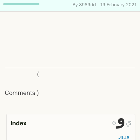
By
8989dd
19 February 2021
(
Comments
)
و
ي
ه
Index
ورور