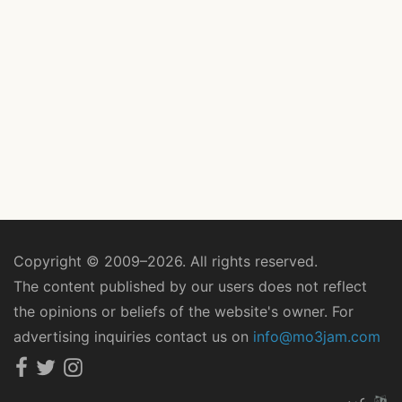
Copyright © 2009–2026. All rights reserved.
The content published by our users does not reflect
the opinions or beliefs of the website's owner. For
advertising inquiries contact us on
info@mo3jam.com
عربي