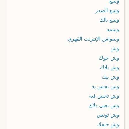
وسع
وسع الصدر
وسع بالك
وسمه
وسواس الإنترنت القهري
وش
وش جوك
وش بلاك
وش بيك
وش تحس به
وش تحس فيه
وش تعني دلاق
وش تونس
وش حيفك