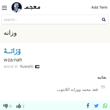
Add Term
وزانه
وْزَانَــهْ
wza:nah
word in
Kuwaiti
بجانبه
قعد محمد ووزانه اللابتوب
0
2