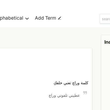
lphabetical
Add Term
In
كلمة وراچ تعني خلفكِ
عطيني تلفوني وراچ