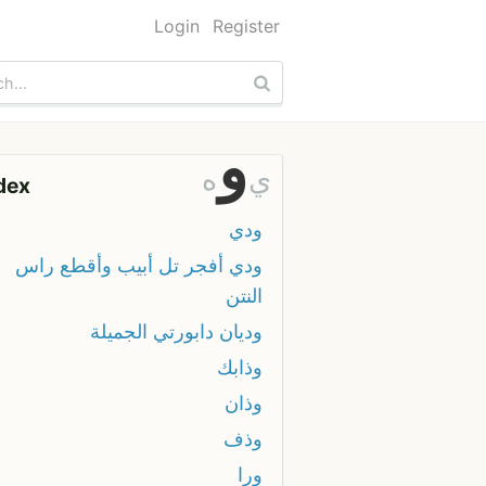
Login
Register
و
ي
ه
dex
ودي
ودي أفجر تل أبيب وأقطع راس
النتن
وديان دابورتي الجميلة
وذابك
وذان
وذف
ورا