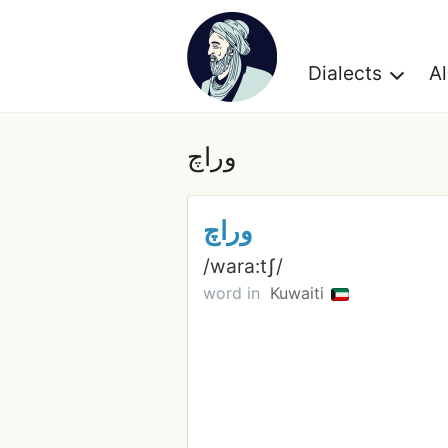
Dialects
A
وراچ
وراچ
/wara:tʃ/
word in
Kuwaiti