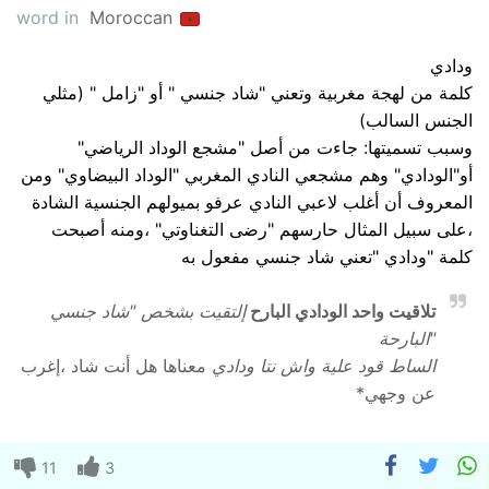
word in
Moroccan
ودادي
كلمة من لهجة مغربية وتعني "شاد جنسي " أو "زامل " (مثلي
الجنس السالب)
وسبب تسميتها: جاءت من أصل "مشجع الوداد الرياضي"
أو"الودادي" وهم مشجعي النادي المغربي "الوداد البيضاوي" ومن
المعروف أن أغلب لاعبي النادي عرفو بميولهم الجنسية الشادة
،على سبيل المثال حارسهم "رضى التغناوتي" ،ومنه أصبحت
كلمة "ودادي "تعني شاد جنسي مفعول به
تلاقيت واحد الودادي البارح
إلتقيت بشخص "شاد جنسي
"البارحة
الساط قود علية واش نتا ودادي
معناها هل أنت شاد ،إغرب
عن وجهي*
11
3