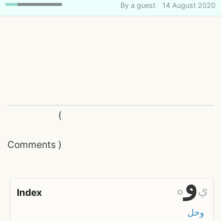
By
a guest
14 August 2020
(
Comments
)
و
ي
ه
Index
وخل