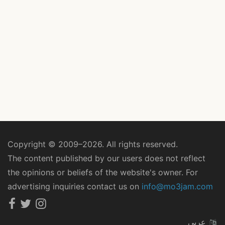
Copyright © 2009–2026. All rights reserved.
The content published by our users does not reflect
the opinions or beliefs of the website's owner. For
advertising inquiries contact us on
info@mo3jam.com
عربي