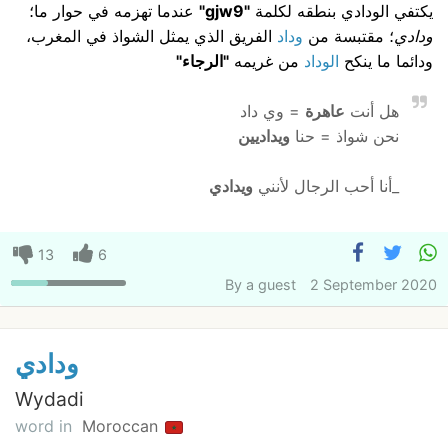
يكتفي الودادي بنطقه لكلمة
"gjw9"
عندما تهزمه في حوار ما؛
ودادي
؛ مقتبسة من
وداد
الفريق الذي يمثل الشواذ في المغرب،
ودائما ما ينكح
الوداد
من غريمه
"الرجاء"
هل أنت
عاهرة
= وي داد
نحن شواذ = حنا
ويداديين
_أنا أحب الرجال لأنني
ويدادي
13
6
By
a guest
2 September 2020
ودادي
Wydadi
word in
Moroccan