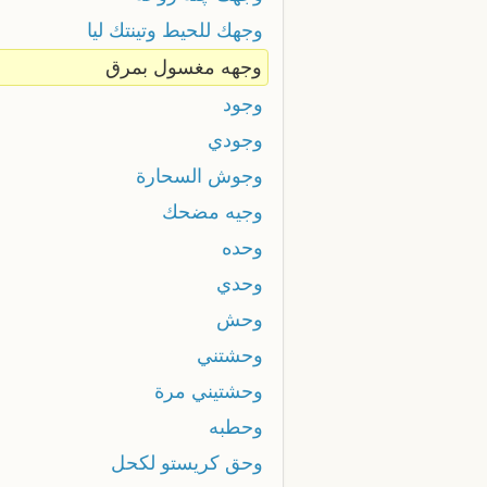
وجهك للحيط وتينتك ليا
وجهه مغسول بمرق
وجود
وجودي
وجوش السحارة
وجيه مضحك
وحده
وحدي
وحش
وحشتني
وحشتيني مرة
وحطبه
وحق كريستو لكحل