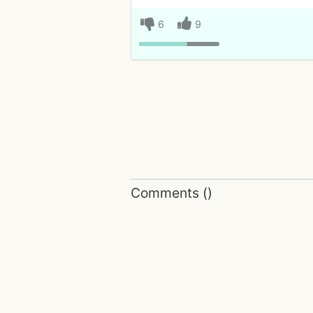
6
9
Comments
(
)