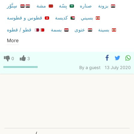
بزونة
صناره
بِسّة
مشة
سِنَّوْر
بسيني
كديسة
قطوس و قطوسة
بسينة
عتوی
بسمة
قطو / قطوه
More
0
3
By
a guest
13 July 2020
(