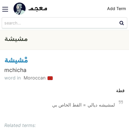
Add Term
مشيشة
مْشيشة
mchicha
word in
Moroccan
قطة
لمشيشه ديالي = القط الخاص بي
Related terms: