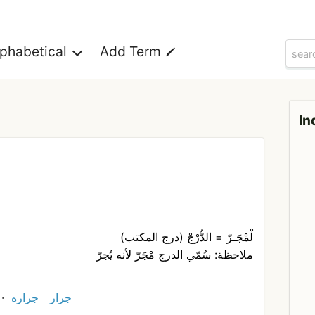
lphabetical
Add Term
In
لْمْجَـرّ = الدُّرْجْ (درج المكتب)
ملاحظة: سُمّي الدرج مْجَرّ لأنه يُجرّ
جرار
جراره