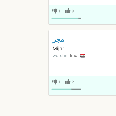
1
9
مجر
Mijar
word in
Iraqi
1
2