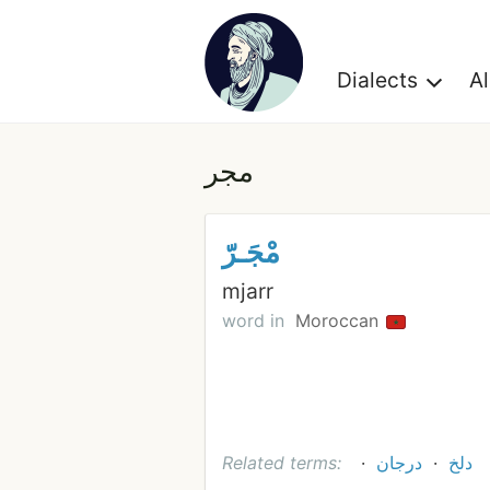
Dialects
A
مجر
مْجَـرّ
mjarr
word in
Moroccan
Related terms:
درجان
دلخ