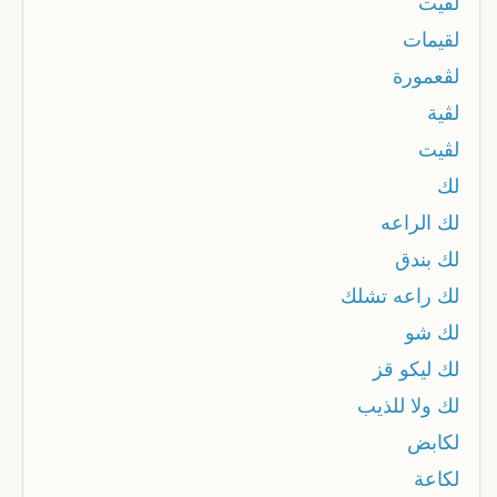
لقيت
لقيمات
لڨعمورة
لڨية
لڨيت
لك
لك الراعه
لك بندق
لك راعه تشلك
لك شو
لك ليكو قز
لك ولا للذيب
لكابض
لكاعة