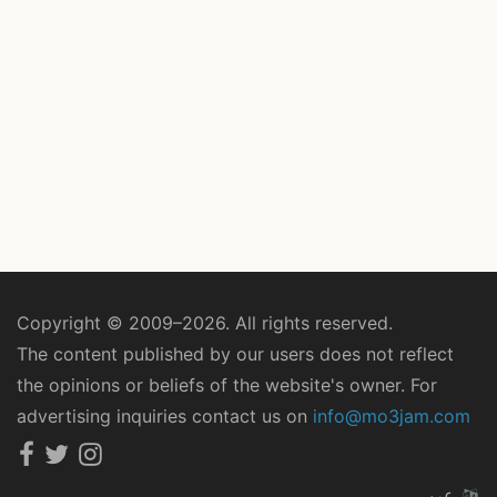
Copyright © 2009–2026. All rights reserved.
The content published by our users does not reflect
the opinions or beliefs of the website's owner. For
advertising inquiries contact us on
info@mo3jam.com
عربي