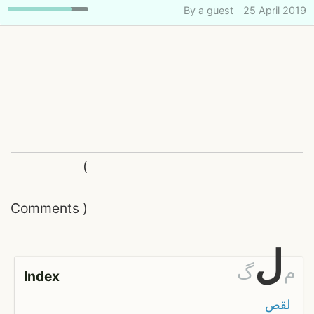
By
a guest
25 April 2019
(
Comments
)
ل
م
گ
Index
لقص