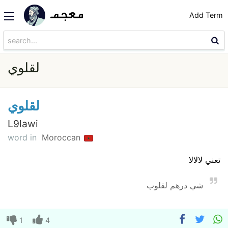
Add Term
لقلوي
لقلوي
L9lawi
word in
Moroccan
تعني لالالا
شي درهم لقلوب
1
4