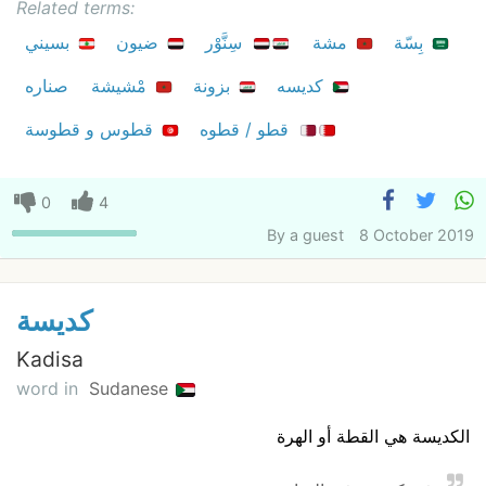
Related terms:
بِسّة
مشة
سِنَّوْر
ضيون
بسيني
كديسه
بزونة
مْشيشة
صناره
قطو / قطوه
قطوس و قطوسة
0
4
By
a guest
8 October 2019
كديسة
Kadisa
word in
Sudanese
الكديسة هي القطة أو الهرة