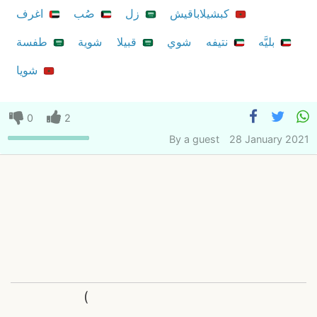
كبشيلاباقيش
زل
صُب
اغرف
بليَّه
نتيفه
شوي
قبيلا
شوية
طفسة
شويا
0
2
By
a guest
28 January 2021
(