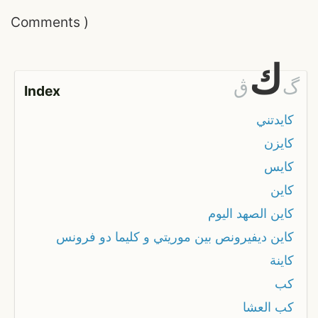
Comments
)
ك
گ
ڨ
Index
كايدتني
كايزن
كايس
كاين
كاين الصهد اليوم
كاين ديفيرونص بين موريتي و كليما دو فرونس
كاينة
كب
كب العشا