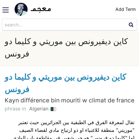
Add Term
كاين ديفيرونص بين موريتي و كليما دو
فرونس
كاين ديفيرونص بين موريتي و كليما دو
فرونس
Kayn différence bin mouriti w climat de france
phrase in
Algerian
تقال لمعرفة الفرق في الطبقية بين الجزائريين حيث تعتبر
"موريتي" منطقة للاغنياء او ذو ارتياح مادي لقضاء الصيف
اما "كليما دو فرونس" هو حي شعبي في مقاطعة باب الوادي