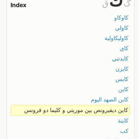
ك
گ
ڨ
Index
كاوكاو
كاولي
كاوليكاولية
كاي
كايدتني
كايزن
كايس
كاين
كاين الصهد اليوم
كاين ديفيرونص بين موريتي و كليما دو فرونس
كاينة
كب